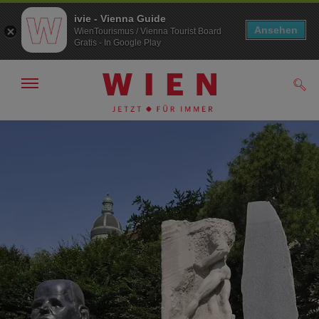
ivie - Vienna Guide
Ansehen
WienTourismus / Vienna Tourist Board
Gratis - In Google Play
Navigation
Such
anzeigen/
ausblenden
Zur
Zum
Navigation
Inhalt