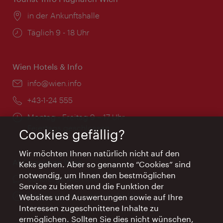
Ort:
in der Ankunftshalle
Öffnungszeiten:
Täglich 9 - 18 Uhr
Wien Hotels & Info
Email:
info@wien.info
Telefon:
+43-1-24 555
Öffnungszeiten:
Montag - Freitag 9 – 17 Uhr
Feiertags geschlossen
Cookies gefällig?
Wir möchten Ihnen natürlich nicht auf den
AI Concierge Wien
Keks gehen. Aber so genannte “Cookies” sind
notwendig, um Ihnen den bestmöglichen
Ort:
concierge.wien.info
Service zu bieten und die Funktion der
Öffnungszeiten:
Informationen rund um die Uhr
Websites und Auswertungen sowie auf Ihre
Interessen zugeschnittene Inhalte zu
ermöglichen. Sollten Sie dies nicht wünschen,