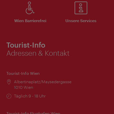
Wien Barrierefrei
Unsere Services
Tourist-Info
Adressen & Kontakt
Tourist-Info Wien
Ort:
Albertinaplatz/Maysedergasse
1010 Wien
Öffnungszeiten:
Täglich 9 - 18 Uhr
Tourist-Info Flughafen Wien