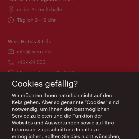
Ort:
in der Ankunftshalle
Öffnungszeiten:
Täglich 9 - 18 Uhr
Wien Hotels & Info
Email:
info@wien.info
Telefon:
+43-1-24 555
Öffnungszeiten:
Montag - Freitag 9 – 17 Uhr
Feiertags geschlossen
Cookies gefällig?
Wir möchten Ihnen natürlich nicht auf den
AI Concierge Wien
Keks gehen. Aber so genannte “Cookies” sind
notwendig, um Ihnen den bestmöglichen
Ort:
concierge.wien.info
Service zu bieten und die Funktion der
Öffnungszeiten:
Informationen rund um die Uhr
Websites und Auswertungen sowie auf Ihre
Interessen zugeschnittene Inhalte zu
ermöglichen. Sollten Sie dies nicht wünschen,