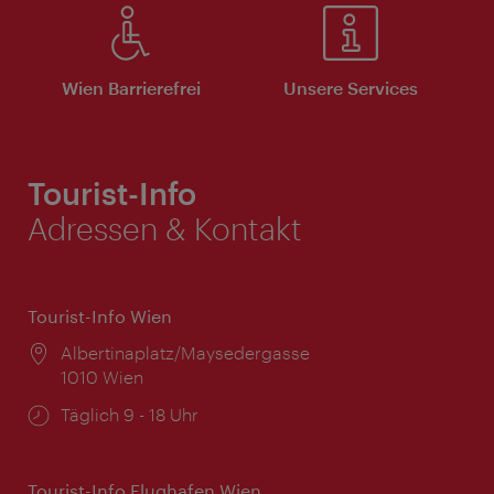
Wien Barrierefrei
Unsere Services
Tourist-Info
Adressen & Kontakt
Tourist-Info Wien
Ort:
Albertinaplatz/Maysedergasse
1010 Wien
Öffnungszeiten:
Täglich 9 - 18 Uhr
Tourist-Info Flughafen Wien