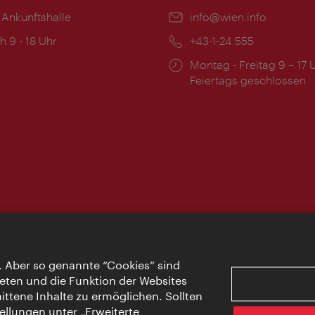
 Ankunftshalle
Email:
info@wien.info
ngszeiten:
h 9 - 18 Uhr
Telefon:
+43-1-24 555
Öffnungszeiten:
Montag - Freitag 9 – 17 
Feiertags geschlossen
. Aber so genannte “Cookies” sind
eten und die Funktion der Websites
ttene Inhalte zu ermöglichen. Sollten
ellungen unter „Erweiterte