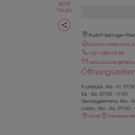
SEITE
TEILEN
Seite
teilen
Rudolf-Sallinger-Plat
bouvier-restaurant.
+43 1 380 09 55
hallo.bouvier@theh
Öffnungszeite
Frühstück:
Mo - Fr, 07:00
Sa - So, 07:00 - 11:00
Ganztagesmenü:
Mo - So
Lobby:
Mo - So, 07:00 -
Karte
Interessant