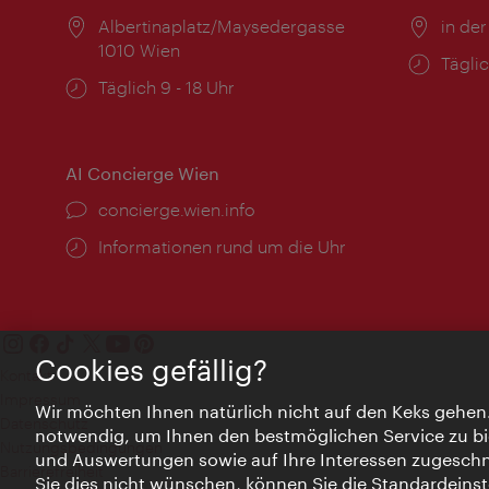
Ort:
Albertinaplatz/Maysedergasse
Ort:
in der
1010 Wien
Öffnu
Täglic
Öffnungszeiten:
Täglich 9 - 18 Uhr
AI Concierge Wien
Ort:
concierge.wien.info
Öffnungszeiten:
Informationen rund um die Uhr
Cookies gefällig?
Kontakt
Impressum
Wir möchten Ihnen natürlich nicht auf den Keks gehen
Datenschutz
notwendig, um Ihnen den bestmöglichen Service zu bi
Nutzungsbedingungen
und Auswertungen sowie auf Ihre Interessen zugeschni
Barrierefreiheit
Sie dies nicht wünschen, können Sie die Standardeinst