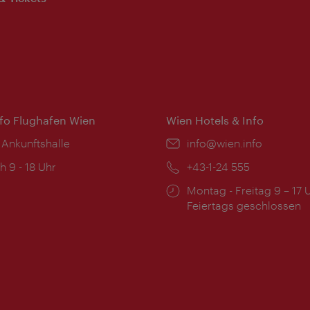
nfo Flughafen Wien
Wien Hotels & Info
 Ankunftshalle
Email:
info@wien.info
ngszeiten:
h 9 - 18 Uhr
Telefon:
+43-1-24 555
Öffnungszeiten:
Montag - Freitag 9 – 17 
Feiertags geschlossen