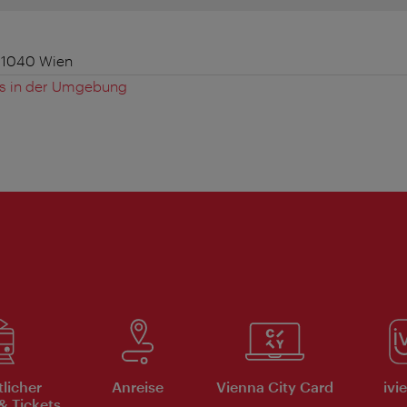
 1040 Wien
es in der Umgebung
tlicher
Anreise
Vienna City Card
ivi
& Tickets