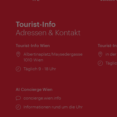
Tourist-Info
Adressen & Kontakt
Tourist-Info Wien
Tourist-I
Ort:
Albertinaplatz/Maysedergasse
Ort:
in der
1010 Wien
Öffnu
Täglic
Öffnungszeiten:
Täglich 9 - 18 Uhr
AI Concierge Wien
Ort:
concierge.wien.info
Öffnungszeiten:
Informationen rund um die Uhr