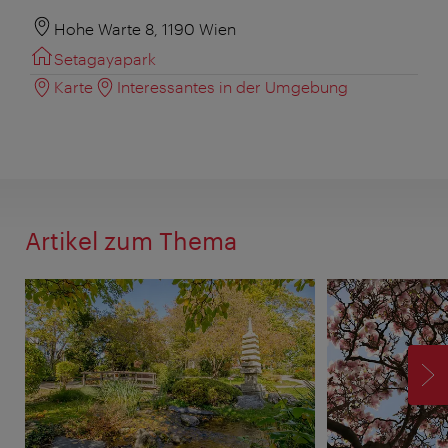
Hohe Warte 8, 1190 Wien
Setagayapark
Karte
Interessantes in der Umgebung
Artikel zum Thema
V