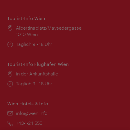
Tourist-Info Wien
Ort:
Albertinaplatz/Maysedergasse
1010 Wien
Öffnungszeiten:
Täglich 9 - 18 Uhr
Tourist-Info Flughafen Wien
Ort:
in der Ankunftshalle
Öffnungszeiten:
Täglich 9 - 18 Uhr
Wien Hotels & Info
Email:
info@wien.info
Telefon:
+43-1-24 555