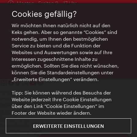
Öffnungszeiten:
Montag - Freitag 9 – 17 Uhr
Feiertags geschlossen
Cookies gefällig?
Wir möchten Ihnen natürlich nicht auf den
AI Concierge Wien
Keks gehen. Aber so genannte “Cookies” sind
notwendig, um Ihnen den bestmöglichen
Ort:
concierge.wien.info
Service zu bieten und die Funktion der
Öffnungszeiten:
Informationen rund um die Uhr
Websites und Auswertungen sowie auf Ihre
Interessen zugeschnittene Inhalte zu
ermöglichen. Sollten Sie dies nicht wünschen,
können Sie die Standardeinstellungen unter
„Erweiterte Einstellungen“ verändern.
Kontakt
Tipp: Sie können während des Besuchs der
Impressum
Website jederzeit Ihre Cookie Einstellungen
Datenschutz
über den Link “Cookie Einstellungen” im
Nutzungsbedingungen
Footer der Website wieder ändern.
Barrierefreiheit
Presse-Kontakt
ERWEITERTE EINSTELLUNGEN
Cookie Einstellungen