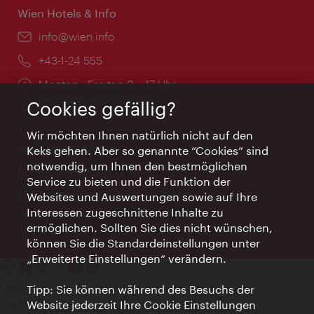
Wien Hotels & Info
Email:
info@wien.info
Telefon:
+43-1-24 555
Öffnungszeiten:
Montag - Freitag 9 – 17 Uhr
Feiertags geschlossen
Cookies gefällig?
Wir möchten Ihnen natürlich nicht auf den
AI Concierge Wien
Keks gehen. Aber so genannte “Cookies” sind
notwendig, um Ihnen den bestmöglichen
Ort:
concierge.wien.info
Service zu bieten und die Funktion der
Öffnungszeiten:
Informationen rund um die Uhr
Websites und Auswertungen sowie auf Ihre
Interessen zugeschnittene Inhalte zu
ermöglichen. Sollten Sie dies nicht wünschen,
können Sie die Standardeinstellungen unter
„Erweiterte Einstellungen“ verändern.
Kontakt
Tipp: Sie können während des Besuchs der
Impressum
Website jederzeit Ihre Cookie Einstellungen