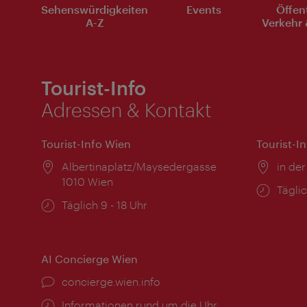
Sehenswürdigkeiten
Events
Öffen
A-Z
Verkehr 
Tourist-Info
Adressen & Kontakt
Tourist-Info Wien
Tourist-I
Ort:
Albertinaplatz/Maysedergasse
Ort:
in der
1010 Wien
Öffnu
Täglic
Öffnungszeiten:
Täglich 9 - 18 Uhr
AI Concierge Wien
Ort:
concierge.wien.info
Öffnungszeiten:
Informationen rund um die Uhr