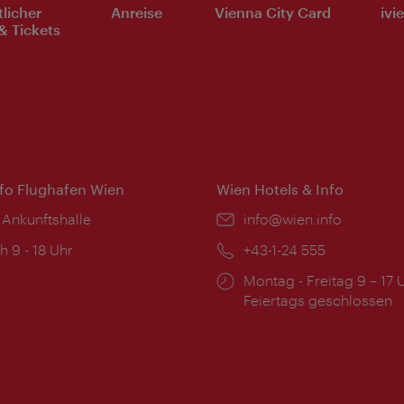
tlicher
Anreise
Vienna City Card
ivi
& Tickets
nfo Flughafen Wien
Wien Hotels & Info
 Ankunftshalle
Email:
info@wien.info
ngszeiten:
h 9 - 18 Uhr
Telefon:
+43-1-24 555
Öffnungszeiten:
Montag - Freitag 9 – 17 
Feiertags geschlossen