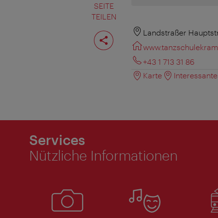
SEITE
TEILEN
Seite
Landstraßer Hauptst
teilen
www.tanzschulekraml
+43 1 713 31 86
Karte
Interessant
Services
Nützliche Informationen