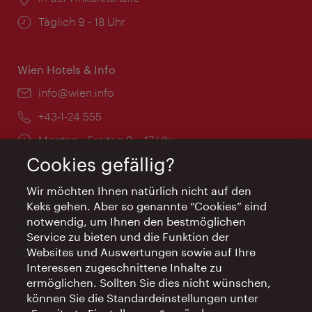
Öffnungszeiten:
Täglich 9 - 18 Uhr
Wien Hotels & Info
Email:
info@wien.info
Telefon:
+43-1-24 555
Öffnungszeiten:
Montag - Freitag 9 – 17 Uhr
Feiertags geschlossen
Cookies gefällig?
Wir möchten Ihnen natürlich nicht auf den
AI Concierge Wien
Keks gehen. Aber so genannte “Cookies” sind
notwendig, um Ihnen den bestmöglichen
Ort:
concierge.wien.info
Service zu bieten und die Funktion der
Öffnungszeiten:
Informationen rund um die Uhr
Websites und Auswertungen sowie auf Ihre
Interessen zugeschnittene Inhalte zu
ermöglichen. Sollten Sie dies nicht wünschen,
können Sie die Standardeinstellungen unter