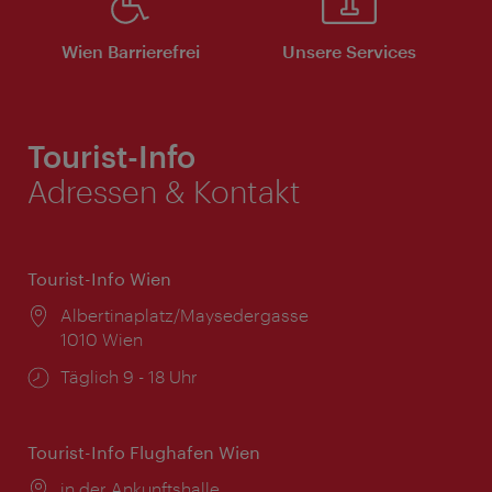
Wien Barrierefrei
Unsere Services
Tourist-Info
Adressen & Kontakt
Tourist-Info Wien
Ort:
Albertinaplatz/Maysedergasse
1010 Wien
Öffnungszeiten:
Täglich 9 - 18 Uhr
Tourist-Info Flughafen Wien
Ort:
in der Ankunftshalle