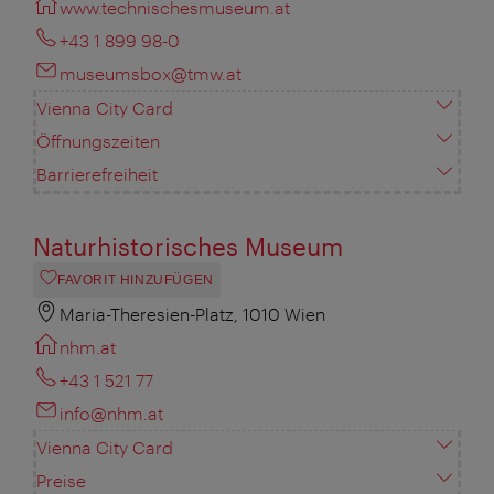
www.technischesmuseum.at
+43 1 899 98-0
museumsbox@tmw.at
Vienna City Card
Öffnungszeiten
Barrierefreiheit
Naturhistorisches Museum
FAVORIT HINZUFÜGEN
Maria-Theresien-Platz, 1010 Wien
nhm.at
+43 1 521 77
info@nhm.at
Vienna City Card
Preise