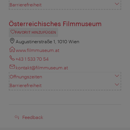
Barrierefreiheit
Österreichisches Filmmuseum
FAVORIT HINZUFÜGEN
Augustinerstraße 1, 1010 Wien
www.filmmuseum.at
+43 1 533 70 54
kontakt@filmmuseum.at
Öffnungszeiten
Barrierefreiheit
Feedback
Feedback