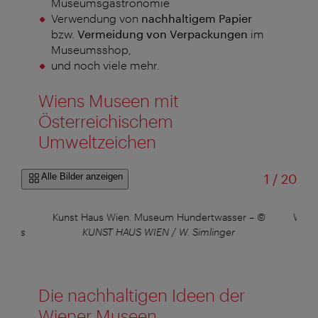
Museumsgastronomie
Verwendung von
nachhaltigem Papier
bzw.
Vermeidung von Verpackungen
im
Museumsshop,
und noch viele mehr.
Wiens Museen mit
Österreichischem
Umweltzeichen
von
Alle Bilder anzeigen
1
/
20
©
Kunst Haus Wien. Museum Hundertwasser
–
©
Wien
rnaus
KUNST HAUS WIEN / W. Simlinger
Die nachhaltigen Ideen der
Wiener Museen