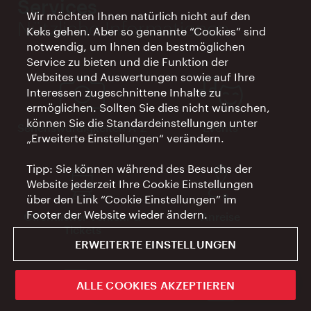
Services
Wir möchten Ihnen natürlich nicht auf den
Nützliche Informationen
Keks gehen. Aber so genannte “Cookies” sind
notwendig, um Ihnen den bestmöglichen
Service zu bieten und die Funktion der
Websites und Auswertungen sowie auf Ihre
Interessen zugeschnittene Inhalte zu
ermöglichen. Sollten Sie dies nicht wünschen,
können Sie die Standardeinstellungen unter
Sehenswürdigkeiten A-Z
Events
„Erweiterte Einstellungen“ verändern.
Tipp: Sie können während des Besuchs der
Website jederzeit Ihre Cookie Einstellungen
über den Link “Cookie Einstellungen” im
Footer der Website wieder ändern.
Öffentlicher Verkehr &
Anreise
Tickets
ERWEITERTE EINSTELLUNGEN
ivie - Die offizielle City Guide App
ALLE COOKIES AKZEPTIEREN
Schlie