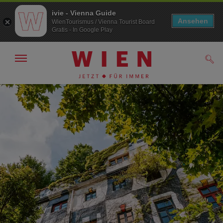
ivie - Vienna Guide
Ansehen
WienTourismus / Vienna Tourist Board
Gratis - In Google Play
Navigation
Such
anzeigen/
ausblenden
Zur
Zum
Navigation
Inhalt