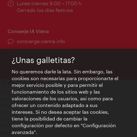
Horarios
Lunes-Viernes 9:00 – 17:00 h
de
Cerrado los días festivos
apertura:
Conserje IA Viena
concierge.vienna.info
Información las 24 horas
¿Unas galletitas?
No queremos darle la lata. Sin embargo, las
cookies son necesarias para proporcionarte el
mejor servicio posible y para permitir el
funcionamiento de los sitios web y las
Contacto
valoraciones de los usuarios, así como para
Aviso legal
ofrecer un contenido adaptado a sus
Política de privacidad de datos
intereses. Si no desea aceptar las cookies,
Terms of Use
tiene la posibilidad de cambiar la
Accesibilidad
configuración por defecto en "Configuración
Contacto para la prensa
avanzada".
Ajustes de cookie