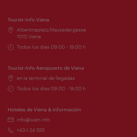
Tourist-Info Viena
Lugar:
Albertinaplatz/Maysedergasse
1010 Viena
Horarios
Todos los días 09:00 - 18:00 h
de
apertura:
Tourist-Info Aeropuerto de Viena
Lugar:
en la terminal de llegadas
Horarios
Todos los días 09:00 - 18:00 h
de
apertura:
Hoteles de Viena & información
e-
info@wien.info
mail:
Teléfono:
+43-1-24 555