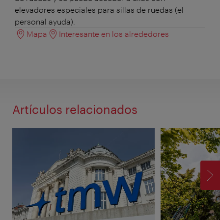
elevadores especiales para sillas de ruedas (el
personal ayuda).
Mapa
Interesante en los alrededores
Artículos relacionados
SI