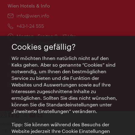
Wien Hotels & Info
Email:
info@wien.info
Telefon:
+43-1-24 555
Öffnungszeiten:
Montag - Freitag 9 – 17 Uhr
Feiertags geschlossen
Cookies gefällig?
Wir möchten Ihnen natürlich nicht auf den
AI Concierge Wien
Keks gehen. Aber so genannte “Cookies” sind
notwendig, um Ihnen den bestmöglichen
Ort:
concierge.wien.info
Service zu bieten und die Funktion der
Öffnungszeiten:
Informationen rund um die Uhr
Websites und Auswertungen sowie auf Ihre
Interessen zugeschnittene Inhalte zu
ermöglichen. Sollten Sie dies nicht wünschen,
können Sie die Standardeinstellungen unter
„Erweiterte Einstellungen“ verändern.
Kontakt
Tipp: Sie können während des Besuchs der
Impressum
Website jederzeit Ihre Cookie Einstellungen