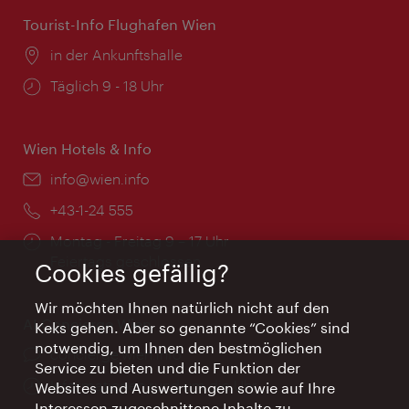
Tourist-Info Flughafen Wien
Ort:
in der Ankunftshalle
Öffnungszeiten:
Täglich 9 - 18 Uhr
Wien Hotels & Info
Email:
info@wien.info
Telefon:
+43-1-24 555
Öffnungszeiten:
Montag - Freitag 9 – 17 Uhr
Feiertags geschlossen
Cookies gefällig?
Wir möchten Ihnen natürlich nicht auf den
AI Concierge Wien
Keks gehen. Aber so genannte “Cookies” sind
notwendig, um Ihnen den bestmöglichen
Ort:
concierge.wien.info
Service zu bieten und die Funktion der
Öffnungszeiten:
Informationen rund um die Uhr
Websites und Auswertungen sowie auf Ihre
Interessen zugeschnittene Inhalte zu