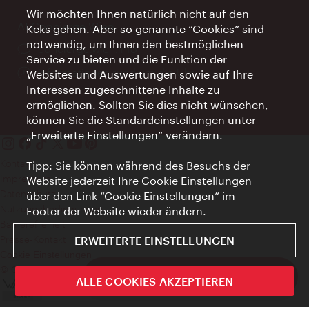
Wir möchten Ihnen natürlich nicht auf den
AI Concierge Wien
Keks gehen. Aber so genannte “Cookies” sind
notwendig, um Ihnen den bestmöglichen
Ort:
concierge.wien.info
Service zu bieten und die Funktion der
Öffnungszeiten:
Informationen rund um die Uhr
Websites und Auswertungen sowie auf Ihre
Interessen zugeschnittene Inhalte zu
ermöglichen. Sollten Sie dies nicht wünschen,
können Sie die Standardeinstellungen unter
„Erweiterte Einstellungen“ verändern.
Kontakt
Tipp: Sie können während des Besuchs der
Impressum
Website jederzeit Ihre Cookie Einstellungen
Datenschutz
über den Link “Cookie Einstellungen” im
Nutzungsbedingungen
Footer der Website wieder ändern.
Barrierefreiheit
Presse-Kontakt
ERWEITERTE EINSTELLUNGEN
Cookie Einstellungen
© Copyright WienTourismus
ivie - Die offizielle City Guide App
ALLE COOKIES AKZEPTIEREN
Schlie