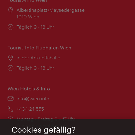
Ort:
Albertinaplatz/Maysedergasse
1010 Wien
Öffnungszeiten:
Täglich 9 - 18 Uhr
Tourist-Info Flughafen Wien
Ort:
in der Ankunftshalle
Öffnungszeiten:
Täglich 9 - 18 Uhr
Wien Hotels & Info
Email:
info@wien.info
Telefon:
+43-1-24 555
Öffnungszeiten:
Montag - Freitag 9 – 17 Uhr
Feiertags geschlossen
Cookies gefällig?