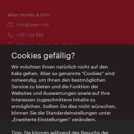
Wien Hotels & Info
Email:
info@wien.info
Telefon:
+43-1-24 555
Öffnungszeiten:
Montag - Freitag 9 – 17 Uhr
Feiertags geschlossen
Cookies gefällig?
Wir möchten Ihnen natürlich nicht auf den
AI Concierge Wien
Keks gehen. Aber so genannte “Cookies” sind
notwendig, um Ihnen den bestmöglichen
Ort:
concierge.wien.info
Service zu bieten und die Funktion der
Öffnungszeiten:
Informationen rund um die Uhr
Websites und Auswertungen sowie auf Ihre
Interessen zugeschnittene Inhalte zu
ermöglichen. Sollten Sie dies nicht wünschen,
können Sie die Standardeinstellungen unter
„Erweiterte Einstellungen“ verändern.
Kontakt
Tipp: Sie können während des Besuchs der