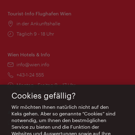
Tourist-Info Flughafen Wien
Ort:
in der Ankunftshalle
Öffnungszeiten:
Täglich 9 - 18 Uhr
Wien Hotels & Info
Email:
info@wien.info
Telefon:
+43-1-24 555
Öffnungszeiten:
Montag - Freitag 9 – 17 Uhr
Feiertags geschlossen
Cookies gefällig?
Wir möchten Ihnen natürlich nicht auf den
AI Concierge Wien
Keks gehen. Aber so genannte “Cookies” sind
notwendig, um Ihnen den bestmöglichen
Ort:
concierge.wien.info
Service zu bieten und die Funktion der
Öffnungszeiten:
Informationen rund um die Uhr
Websites und Auswertungen sowie auf Ihre