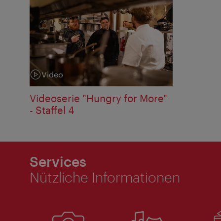
Video
Kategorie:
Videoserie "Hungry for More"
- Staffel 4
Services
Nützliche Informationen