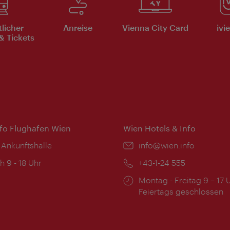
tlicher
Anreise
Vienna City Card
ivi
& Tickets
nfo Flughafen Wien
Wien Hotels & Info
 Ankunftshalle
Email:
info@wien.info
ngszeiten:
h 9 - 18 Uhr
Telefon:
+43-1-24 555
Öffnungszeiten:
Montag - Freitag 9 – 17 
Feiertags geschlossen