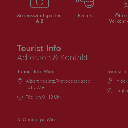
Sehenswürdigkeiten
Events
Öffen
A-Z
Verkehr 
Tourist-Info
Adressen & Kontakt
Tourist-Info Wien
Tourist-I
Ort:
Albertinaplatz/Maysedergasse
Ort:
in der
1010 Wien
Öffnu
Täglic
Öffnungszeiten:
Täglich 9 - 18 Uhr
AI Concierge Wien