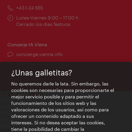
mail:
Teléfono:
+43-1-24 555
Horarios
Lunes-Viernes 9:00 – 17:00 h
de
Cerrado los días festivos
apertura:
Conserje IA Viena
concierge.vienna.info
Información las 24 horas
¿Unas galletitas?
No queremos darle la lata. Sin embargo, las
cookies son necesarias para proporcionarte el
mejor servicio posible y para permitir el
funcionamiento de los sitios web y las
Contacto
valoraciones de los usuarios, así como para
Aviso legal
ofrecer un contenido adaptado a sus
Política de privacidad de datos
intereses. Si no desea aceptar las cookies,
Terms of Use
tiene la posibilidad de cambiar la
Accesibilidad