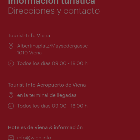
Información turística
Direcciones y contacto
Tourist-Info Viena
Lugar:
Albertinaplatz/Maysedergasse
1010 Viena
Horarios
Todos los días 09:00 - 18:00 h
de
apertura:
Tourist-Info Aeropuerto de Viena
Lugar:
en la terminal de llegadas
Horarios
Todos los días 09:00 - 18:00 h
de
apertura:
Hoteles de Viena & información
e-
info@wien.info