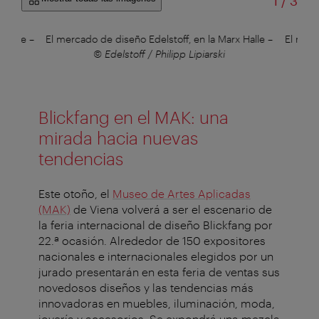
de
1
/
3
 Halle
–
El mercado de diseño Edelstoff, en la Marx Halle
–
El merc
© Edelstoff / Philipp Lipiarski
Blickfang en el MAK: una
mirada hacia nuevas
tendencias
Este otoño, el
Museo de Artes Aplicadas
(MAK)
de Viena volverá a ser el escenario de
la feria internacional de diseño Blickfang por
22.ª ocasión. Alrededor de 150 expositores
nacionales e internacionales elegidos por un
jurado presentarán en esta feria de ventas
sus
novedosos diseños y las tendencias más
innovadoras en muebles, iluminación, moda,
joyería y accesorios. Se expondrá una mezcla