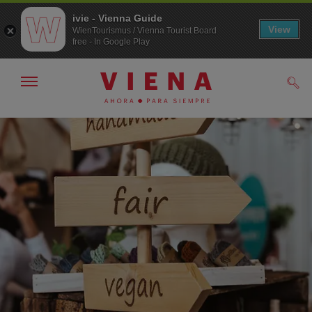
ivie - Vienna Guide
View
WienTourismus / Vienna Tourist Board
free - In Google Play
Mostrar/ocultar
Busc
navegación
A
Al
la
contenido
navegación