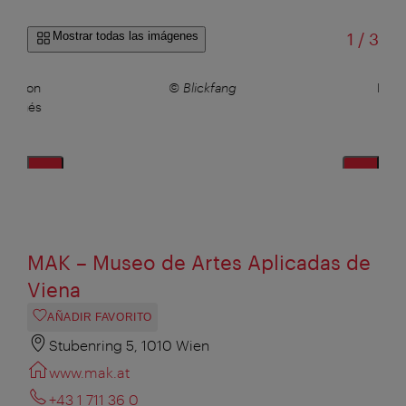
de
Mostrar todas las imágenes
1
/
3
ica con
© Blickfang
La f
o vienés
sin
de
MAK – Museo de Artes Aplicadas de
Viena
AÑADIR FAVORITO
Stubenring 5, 1010 Wien
www.mak.at
+43 1 711 36 0