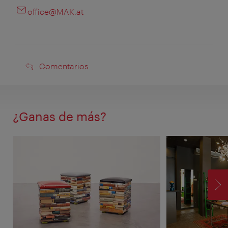
office@MAK.at
Comentarios
Comentarios
¿Ganas de más?
SI