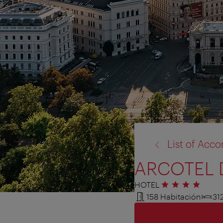
volver
List of Ac
a:
ARCOTEL 
HOTEL
4 estrellas
158 Habitación
31