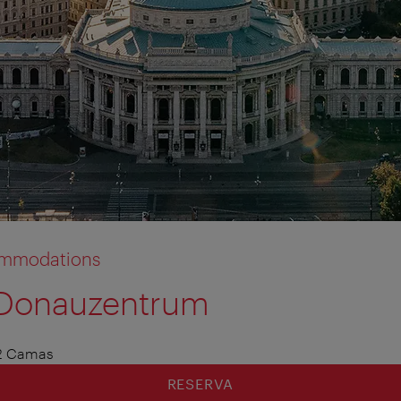
commodations
Donauzentrum
2 Camas
RESERVA