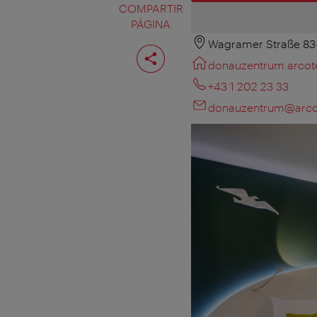
COMPARTIR
PÁGINA
Wagramer Straße 83-
Compartir
página
donauzentrum.arcot
+43 1 202 23 33
donauzentrum@arco