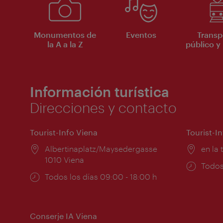
Monumentos de
Eventos
Transp
la A a la Z
público y 
Información turística
Direcciones y contacto
Tourist-Info Viena
Tourist-I
Lugar:
Albertinaplatz/Maysedergasse
Lugar
en la 
1010 Viena
Horar
Todos
Horarios
Todos los días 09:00 - 18:00 h
de
de
apert
apertura:
Conserje IA Viena