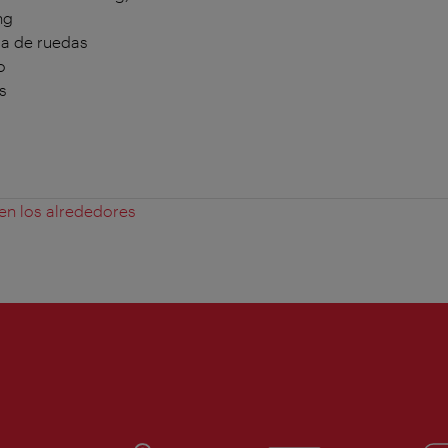
ng
la de ruedas
o
s
 en los alrededores