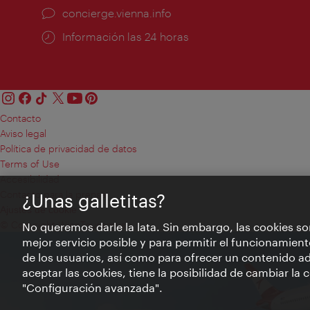
concierge.vienna.info
Información las 24 horas
Contacto
Aviso legal
Política de privacidad de datos
Terms of Use
Accesibilidad
Contacto para la prensa
¿Unas galletitas?
Ajustes de cookie
© Copyright WienTourismus
No queremos darle la lata. Sin embargo, las cookies so
mejor servicio posible y para permitir el funcionamient
de los usuarios, así como para ofrecer un contenido ad
aceptar las cookies, tiene la posibilidad de cambiar la
"Configuración avanzada".