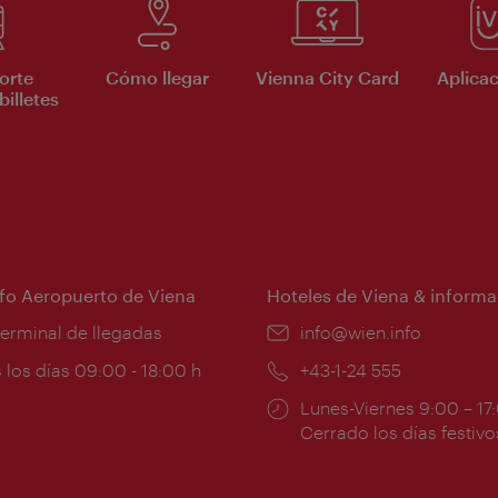
orte
Cómo llegar
Vienna City Card
Aplicac
billetes
nfo Aeropuerto de Viena
Hoteles de Viena & informa
:
terminal de llegadas
e-
info@wien.info
mail:
ios
 los días 09:00 - 18:00 h
Teléfono:
+43-1-24 555
Horarios
Lunes-Viernes 9:00 – 17
ura:
de
Cerrado los días festivo
apertura: