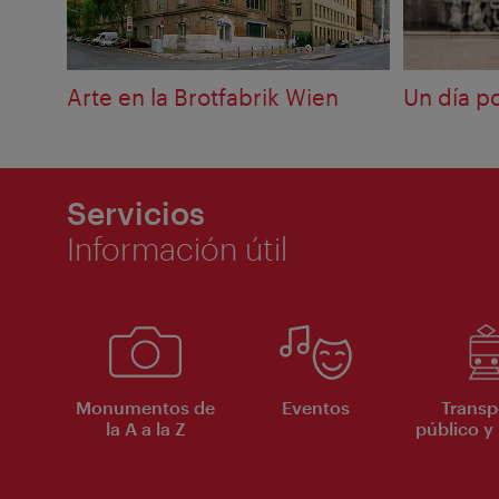
Arte en la Brotfabrik Wien
Un día po
Servicios
Información útil
Monumentos de
Eventos
Transp
la A a la Z
público y 