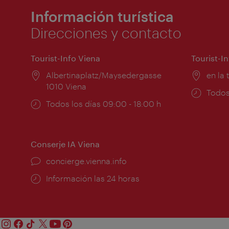
Información turística
Direcciones y contacto
Tourist-Info Viena
Tourist-I
Lugar:
Albertinaplatz/Maysedergasse
Lugar
en la 
1010 Viena
Horar
Todos
Horarios
Todos los días 09:00 - 18:00 h
de
de
apert
apertura:
Conserje IA Viena
concierge.vienna.info
Información las 24 horas