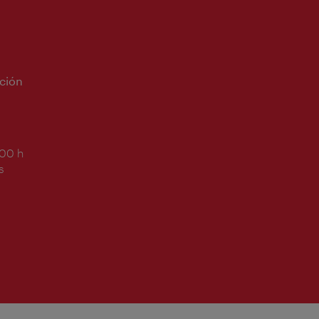
ción
:00 h
s