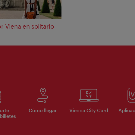
r Viena en solitario
orte
Cómo llegar
Vienna City Card
Aplicac
billetes