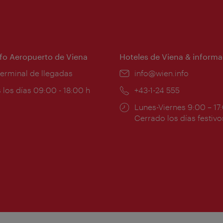
nfo Aeropuerto de Viena
Hoteles de Viena & informa
:
terminal de llegadas
e-
info@wien.info
mail:
ios
 los días 09:00 - 18:00 h
Teléfono:
+43-1-24 555
Horarios
Lunes-Viernes 9:00 – 17
ura:
de
Cerrado los días festivo
apertura: