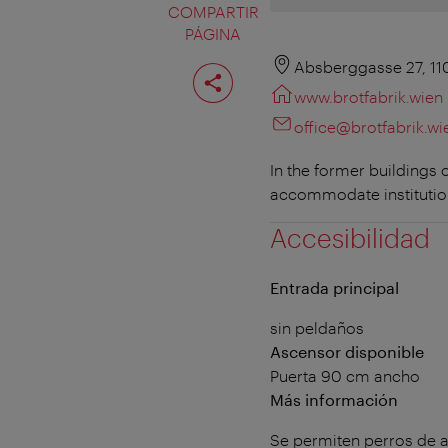
COMPARTIR
PÁGINA
Compartir
Absberggasse 27, 1
página
www.brotfabrik.wien
office@brotfabrik.wi
In the former buildings 
accommodate institutions
Accesibilidad
Entrada principal
sin peldaños
Ascensor disponible
Puerta 90 cm ancho
Más información
Se permiten perros de a