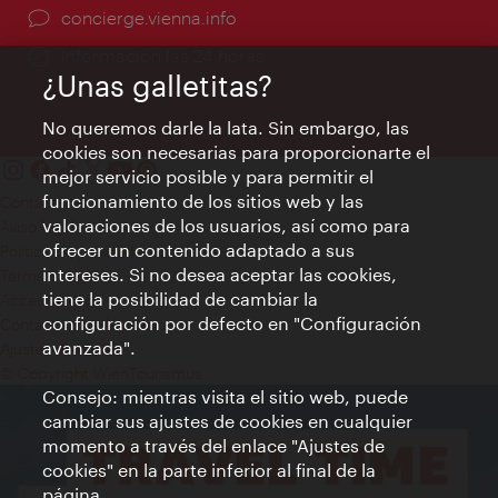
concierge.vienna.info
Información las 24 horas
¿Unas galletitas?
No queremos darle la lata. Sin embargo, las
cookies son necesarias para proporcionarte el
mejor servicio posible y para permitir el
funcionamiento de los sitios web y las
Contacto
valoraciones de los usuarios, así como para
Aviso legal
ofrecer un contenido adaptado a sus
Política de privacidad de datos
intereses. Si no desea aceptar las cookies,
Terms of Use
tiene la posibilidad de cambiar la
Accesibilidad
configuración por defecto en "Configuración
Contacto para la prensa
avanzada".
Ajustes de cookie
© Copyright WienTourismus
Consejo: mientras visita el sitio web, puede
cambiar sus ajustes de cookies en cualquier
momento a través del enlace "Ajustes de
cookies" en la parte inferior al final de la
página.