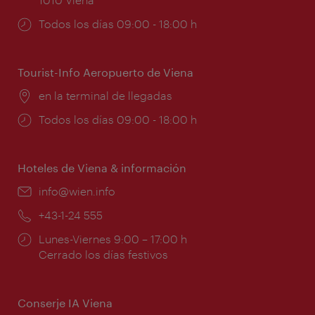
Horarios
Todos los días 09:00 - 18:00 h
de
apertura:
Tourist-Info Aeropuerto de Viena
Lugar:
en la terminal de llegadas
Horarios
Todos los días 09:00 - 18:00 h
de
apertura:
Hoteles de Viena & información
e-
info@wien.info
mail:
Teléfono:
+43-1-24 555
Horarios
Lunes-Viernes 9:00 – 17:00 h
de
Cerrado los días festivos
apertura:
Conserje IA Viena