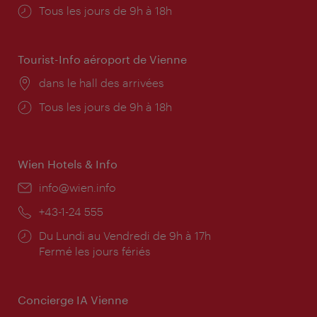
Horaires
Tous les jours de 9h à 18h
d'ouverture:
Tourist-Info aéroport de Vienne
Lieu:
dans le hall des arrivées
Horaires
Tous les jours de 9h à 18h
d'ouverture:
Wien Hotels & Info
E-
info@wien.info
mail:
Téléphone:
+43-1-24 555
Horaires
Du Lundi au Vendredi de 9h à 17h
d'ouverture:
Fermé les jours fériés
Concierge IA Vienne