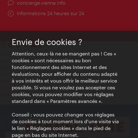
Ort:
concierge.vienna.info
Öffnungszeiten:
Informations 24 heures sur 24
Envie de cookies ?
Attention, ceux-là ne se mangent pas ! Ces «
Contact
cookies » sont nécessaires au bon
Mentions obligatoires
fonctionnement des sites Internet et des
Charte sur le respect de la vie privée
évaluations, pour afficher du contenu adapté
Terms of Use
à vos intérêts et vous offrir le meilleur service
Accessibilité
possible. Si vous ne voulez pas accepter ces
Contact presse
cookies, vous pouvez modifier vos réglages
Paramètres de cookies
standard dans « Paramètres avancés ».
© Copyright WienTourismus
Conseil : vous pouvez changer vos réglages
de cookies à tout moment lors d'une visite via
le lien « Réglages cookies » dans le pied de
page en bas du site Internet.