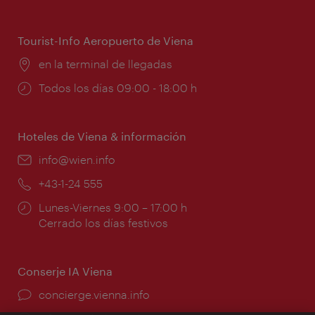
de
apertura:
Tourist-Info Aeropuerto de Viena
Lugar:
en la terminal de llegadas
Horarios
Todos los días 09:00 - 18:00 h
de
apertura:
Hoteles de Viena & información
e-
info@wien.info
mail:
Teléfono:
+43-1-24 555
Horarios
Lunes-Viernes 9:00 – 17:00 h
de
Cerrado los días festivos
apertura:
Conserje IA Viena
concierge.vienna.info