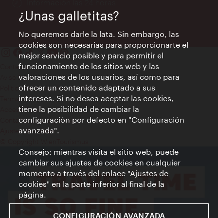
Información las 24 horas
¿Unas galletitas?
No queremos darle la lata. Sin embargo, las
cookies son necesarias para proporcionarte el
mejor servicio posible y para permitir el
funcionamiento de los sitios web y las
Contacto
valoraciones de los usuarios, así como para
Aviso legal
ofrecer un contenido adaptado a sus
Política de privacidad de datos
intereses. Si no desea aceptar las cookies,
Terms of Use
tiene la posibilidad de cambiar la
Accesibilidad
configuración por defecto en "Configuración
Contacto para la prensa
avanzada".
Ajustes de cookie
© Copyright WienTourismus
Consejo: mientras visita el sitio web, puede
cambiar sus ajustes de cookies en cualquier
momento a través del enlace "Ajustes de
cookies" en la parte inferior al final de la
página.
CONFIGURACIÓN AVANZADA