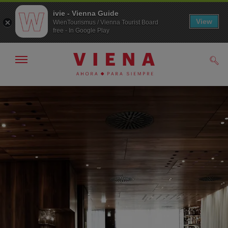
ivie - Vienna Guide
View
WienTourismus / Vienna Tourist Board
free - In Google Play
Mostrar/ocultar
Busc
navegación
A
Al
la
contenido
navegación