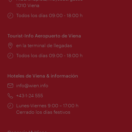
1010 Viena
Horarios
Todos los días 09:00 - 18:00 h
de
apertura:
Tourist-Info Aeropuerto de Viena
Lugar:
en la terminal de llegadas
Horarios
Todos los días 09:00 - 18:00 h
de
apertura:
Hoteles de Viena & información
e-
info@wien.info
mail:
Teléfono:
+43-1-24 555
Horarios
Lunes-Viernes 9:00 – 17:00 h
de
Cerrado los días festivos
apertura: