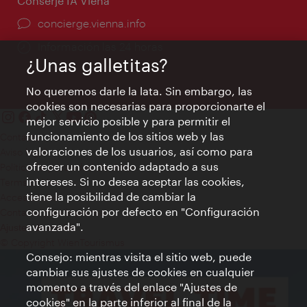
Conserje IA Viena
concierge.vienna.info
Información las 24 horas
¿Unas galletitas?
No queremos darle la lata. Sin embargo, las
cookies son necesarias para proporcionarte el
mejor servicio posible y para permitir el
funcionamiento de los sitios web y las
Contacto
valoraciones de los usuarios, así como para
Aviso legal
ofrecer un contenido adaptado a sus
Política de privacidad de datos
intereses. Si no desea aceptar las cookies,
Terms of Use
tiene la posibilidad de cambiar la
Accesibilidad
configuración por defecto en "Configuración
Contacto para la prensa
avanzada".
Ajustes de cookie
© Copyright WienTourismus
Consejo: mientras visita el sitio web, puede
cambiar sus ajustes de cookies en cualquier
momento a través del enlace "Ajustes de
cookies" en la parte inferior al final de la