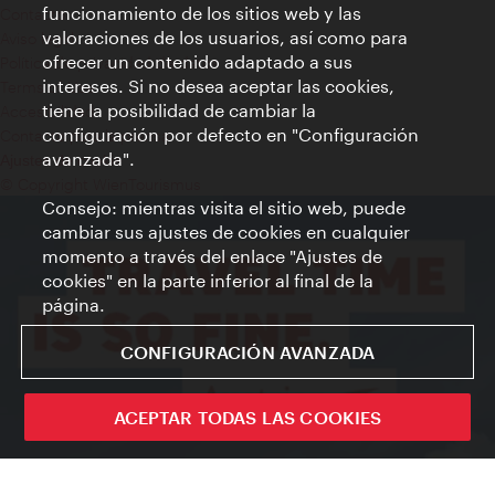
funcionamiento de los sitios web y las
Contacto
valoraciones de los usuarios, así como para
Aviso legal
ofrecer un contenido adaptado a sus
Política de privacidad de datos
intereses. Si no desea aceptar las cookies,
Terms of Use
tiene la posibilidad de cambiar la
Accesibilidad
configuración por defecto en "Configuración
Contacto para la prensa
avanzada".
Ajustes de cookie
© Copyright WienTourismus
Consejo: mientras visita el sitio web, puede
cambiar sus ajustes de cookies en cualquier
momento a través del enlace "Ajustes de
cookies" en la parte inferior al final de la
página.
CONFIGURACIÓN AVANZADA
ACEPTAR TODAS LAS COOKIES