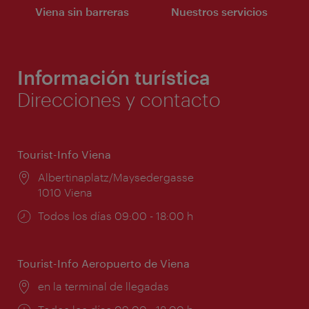
Viena sin barreras
Nuestros servicios
Información turística
Direcciones y contacto
Tourist-Info Viena
Lugar:
Albertinaplatz/Maysedergasse
1010 Viena
Horarios
Todos los días 09:00 - 18:00 h
de
apertura:
Tourist-Info Aeropuerto de Viena
Lugar:
en la terminal de llegadas