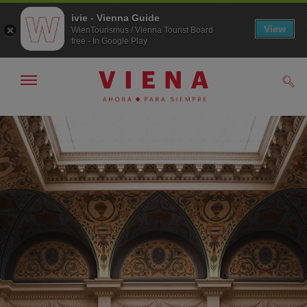
ivie - Vienna Guide
View
WienTourismus / Vienna Tourist Board
free - In Google Play
Mostrar/ocultar
Busc
navegación
A
Al
la
contenido
navegación