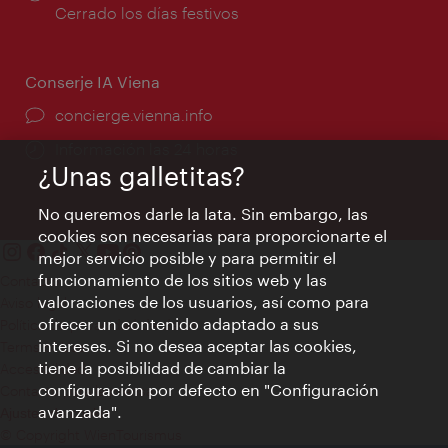
de
Cerrado los días festivos
apertura:
Conserje IA Viena
concierge.vienna.info
Información las 24 horas
¿Unas galletitas?
No queremos darle la lata. Sin embargo, las
cookies son necesarias para proporcionarte el
mejor servicio posible y para permitir el
funcionamiento de los sitios web y las
Contacto
valoraciones de los usuarios, así como para
Aviso legal
ofrecer un contenido adaptado a sus
Política de privacidad de datos
intereses. Si no desea aceptar las cookies,
Terms of Use
tiene la posibilidad de cambiar la
Accesibilidad
configuración por defecto en "Configuración
Contacto para la prensa
avanzada".
Ajustes de cookie
© Copyright WienTourismus