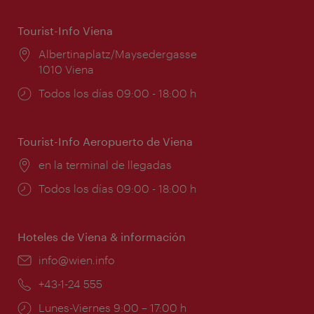
Tourist-Info Viena
Lugar:
Albertinaplatz/Maysedergasse
1010 Viena
Horarios
Todos los días 09:00 - 18:00 h
de
apertura:
Tourist-Info Aeropuerto de Viena
Lugar:
en la terminal de llegadas
Horarios
Todos los días 09:00 - 18:00 h
de
apertura:
Hoteles de Viena & información
e-
info@wien.info
mail:
Teléfono:
+43-1-24 555
Horarios
Lunes-Viernes 9:00 – 17:00 h