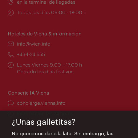
Lugar:
en la terminal de llegadas
Horarios
Todos los días 09:00 - 18:00 h
de
apertura:
Hoteles de Viena & información
e-
info@wien.info
mail:
Teléfono:
+43-1-24 555
Horarios
Lunes-Viernes 9:00 – 17:00 h
de
Cerrado los días festivos
apertura:
Conserje IA Viena
concierge.vienna.info
Información las 24 horas
¿Unas galletitas?
No queremos darle la lata. Sin embargo, las