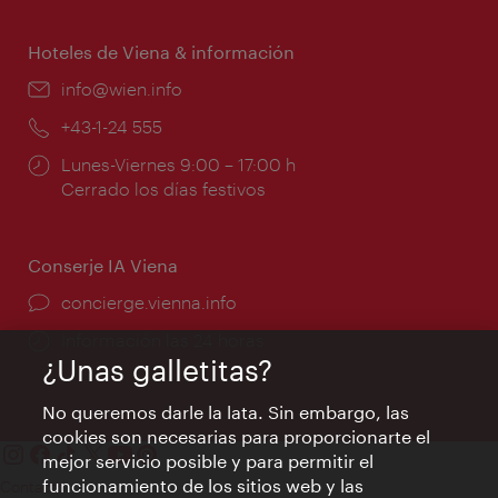
apertura:
Hoteles de Viena & información
e-
info@wien.info
mail:
Teléfono:
+43-1-24 555
Horarios
Lunes-Viernes 9:00 – 17:00 h
de
Cerrado los días festivos
apertura:
Conserje IA Viena
concierge.vienna.info
Información las 24 horas
¿Unas galletitas?
No queremos darle la lata. Sin embargo, las
cookies son necesarias para proporcionarte el
mejor servicio posible y para permitir el
funcionamiento de los sitios web y las
Contacto