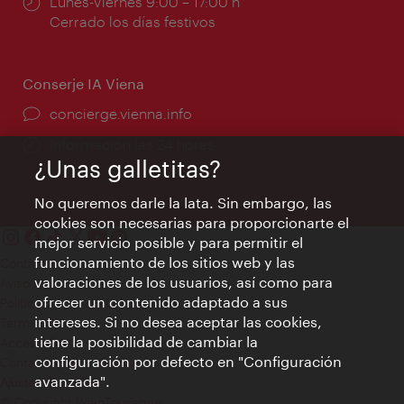
Horarios
Lunes-Viernes 9:00 – 17:00 h
de
Cerrado los días festivos
apertura:
Conserje IA Viena
concierge.vienna.info
Información las 24 horas
¿Unas galletitas?
No queremos darle la lata. Sin embargo, las
cookies son necesarias para proporcionarte el
mejor servicio posible y para permitir el
funcionamiento de los sitios web y las
Contacto
valoraciones de los usuarios, así como para
Aviso legal
ofrecer un contenido adaptado a sus
Política de privacidad de datos
intereses. Si no desea aceptar las cookies,
Terms of Use
tiene la posibilidad de cambiar la
Accesibilidad
configuración por defecto en "Configuración
Contacto para la prensa
avanzada".
Ajustes de cookie
© Copyright WienTourismus