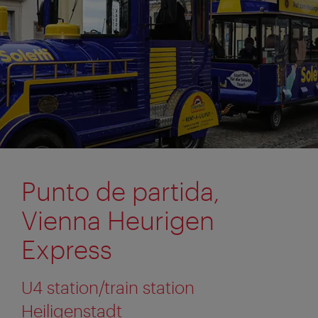
Punto de partida,
Vienna Heurigen
Express
U4 station/train station
Heiligenstadt