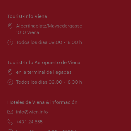
Tourist-Info Viena
Lugar:
Albertinaplatz/Maysedergasse
1010 Viena
Horarios
Todos los días 09:00 - 18:00 h
de
apertura:
Tourist-Info Aeropuerto de Viena
Lugar:
en la terminal de llegadas
Horarios
Todos los días 09:00 - 18:00 h
de
apertura:
Hoteles de Viena & información
e-
info@wien.info
mail:
Teléfono:
+43-1-24 555