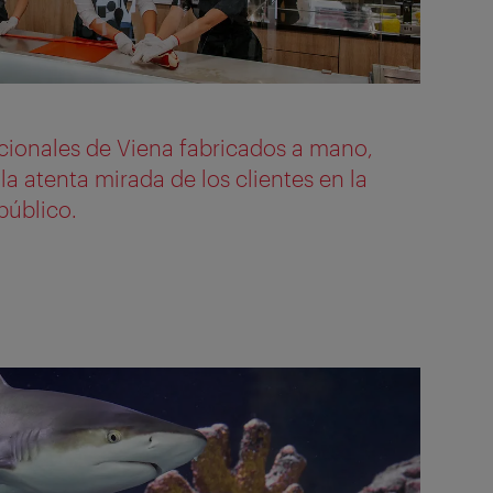
cionales de Viena fabricados a mano,
 la atenta mirada de los clientes en la
público.