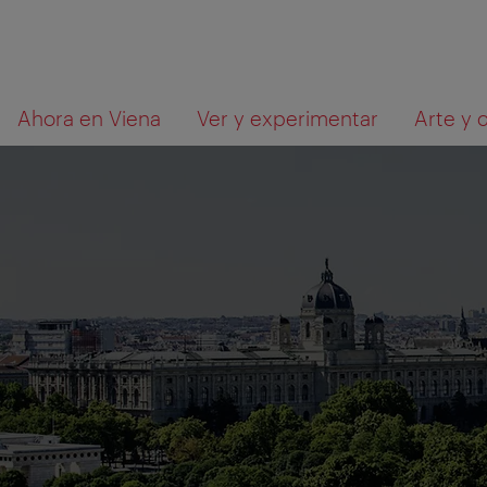
A
Al
Qué
Ahora en Viena
Ver y experimentar
Arte y 
la
contenido
está
navegación
buscando?