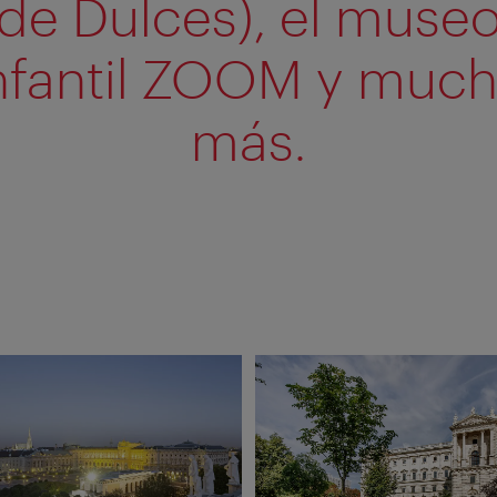
de Dulces), el muse
nfantil ZOOM y muc
más.