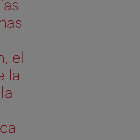
ías
anas
a
, el
 la
la
a
ica