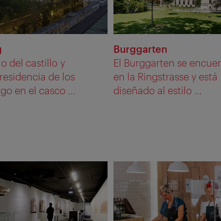
g
Burggarten
 del castillo y
El Burggarten se encue
residencia de los
en la Ringstrasse y está
o en el casco ...
diseñado al estilo ...