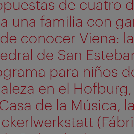
opuestas de cuatro d
a una familia con g
de conocer Viena: l
edral de San Esteban
ograma para niños de
ealeza en el Hofburg, 
Casa de la Música, l
ckerlwerkstatt (Fábr