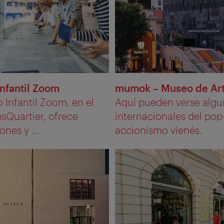
nfantil Zoom
mumok – Museo de Art
 Infantil Zoom, en el
Aquí pueden verse algun
Quartier, ofrece
internacionales del pop-
ones y ...
accionismo vienés.