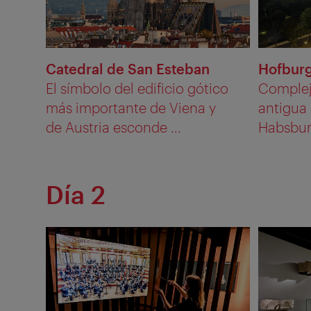
Catedral de San Esteban
Hofbur
El símbolo del edificio gótico
Complejo
más importante de Viena y
antigua 
de Austria esconde ...
Habsburg
Día 2