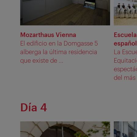
Mozarthaus Vienna
Escuela
El edificio en la Domgasse 5
españo
alberga la última residencia
La Escu
que existe de ...
Equitac
espectá
del más .
Día 4