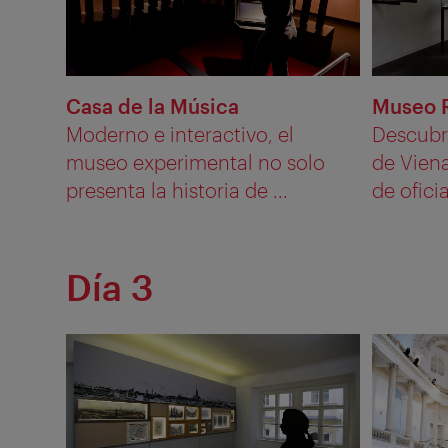
Casa de la Música
Museo 
Moderno e interactivo, el
Descubr
museo experimental no solo
de Viena
presenta la historia de ...
de oficia
Día 3