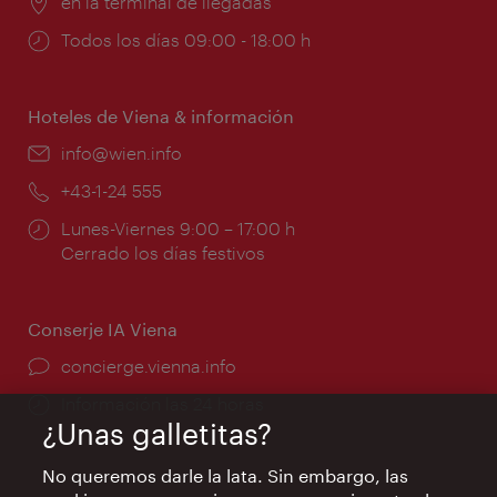
Lugar:
en la terminal de llegadas
Horarios
Todos los días 09:00 - 18:00 h
de
apertura:
Hoteles de Viena & información
e-
info@wien.info
mail:
Teléfono:
+43-1-24 555
Horarios
Lunes-Viernes 9:00 – 17:00 h
de
Cerrado los días festivos
apertura:
Conserje IA Viena
concierge.vienna.info
Información las 24 horas
¿Unas galletitas?
No queremos darle la lata. Sin embargo, las