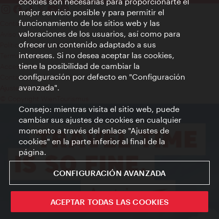
cookies son necesarias para proporcionarte el
mejor servicio posible y para permitir el
funcionamiento de los sitios web y las
Contacto
valoraciones de los usuarios, así como para
Aviso legal
ofrecer un contenido adaptado a sus
Política de privacidad de datos
intereses. Si no desea aceptar las cookies,
Terms of Use
tiene la posibilidad de cambiar la
Accesibilidad
configuración por defecto en "Configuración
Contacto para la prensa
avanzada".
Ajustes de cookie
© Copyright WienTourismus
Consejo: mientras visita el sitio web, puede
cambiar sus ajustes de cookies en cualquier
momento a través del enlace "Ajustes de
cookies" en la parte inferior al final de la
página.
CONFIGURACIÓN AVANZADA
ACEPTAR TODAS LAS COOKIES