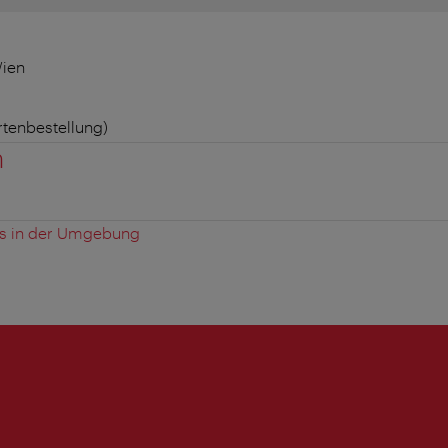
Wien
rtenbestellung)
n
es in der Umgebung