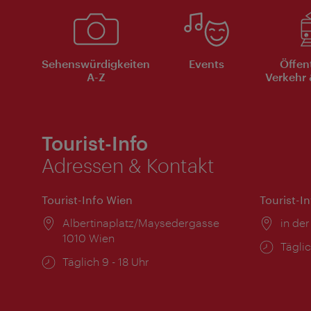
Sehenswürdigkeiten
Events
Öffen
A-Z
Verkehr 
Tourist-Info
Adressen & Kontakt
Tourist-Info Wien
Tourist-I
Ort:
Albertinaplatz/Maysedergasse
Ort:
in der
1010 Wien
Öffnu
Täglic
Öffnungszeiten:
Täglich 9 - 18 Uhr