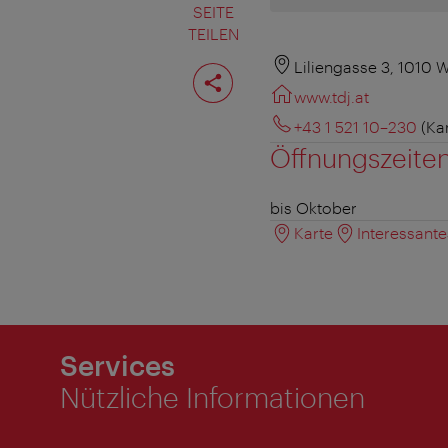
SEITE
TEILEN
Seite
Liliengasse 3, 1010 
teilen
www.tdj.at
+43 1 521 10–230
(Ka
Öffnungszeite
bis Oktober
Karte
Interessant
Services
Nützliche Informationen