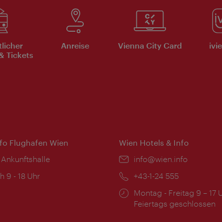
tlicher
Anreise
Vienna City Card
ivi
& Tickets
nfo Flughafen Wien
Wien Hotels & Info
 Ankunftshalle
Email:
info@wien.info
ngszeiten:
h 9 - 18 Uhr
Telefon:
+43-1-24 555
Öffnungszeiten:
Montag - Freitag 9 – 17 
Feiertags geschlossen