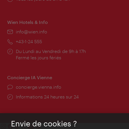
d'ouverture:
Wien Hotels & Info
E-
info@wien.info
mail:
Téléphone:
+43-1-24 555
Horaires
Du Lundi au Vendredi de 9h à 17h
d'ouverture:
Fermé les jours fériés
Concierge IA Vienne
Ort:
concierge.vienna.info
Öffnungszeiten:
Informations 24 heures sur 24
Envie de cookies ?