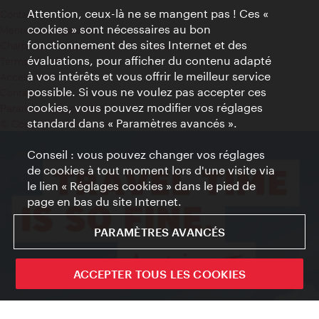
Attention, ceux-là ne se mangent pas ! Ces «
Contact
cookies » sont nécessaires au bon
Mentions obligatoires
fonctionnement des sites Internet et des
Charte sur le respect de la vie privée
évaluations, pour afficher du contenu adapté
Terms of Use
à vos intérêts et vous offrir le meilleur service
Accessibilité
possible. Si vous ne voulez pas accepter ces
Contact presse
cookies, vous pouvez modifier vos réglages
Paramètres de cookies
standard dans « Paramètres avancés ».
© Copyright WienTourismus
Conseil : vous pouvez changer vos réglages
de cookies à tout moment lors d'une visite via
le lien « Réglages cookies » dans le pied de
page en bas du site Internet.
PARAMÈTRES AVANCÉS
ACCEPTER TOUS LES COOKIES