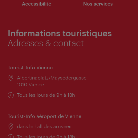
Accessibilité
Nos services
Informations touristiques
Adresses & contact
Tourist-Info Vienne
Lieu:
Albertinaplatz/Maysedergasse
1010 Vienne
Horaires
Tous les jours de 9h à 18h
d'ouverture:
Tourist-Info aéroport de Vienne
Lieu:
dans le hall des arrivées
Horaires
Tous les jours de 9h à 18h