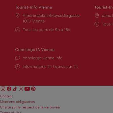
Tourist-Info Vienne
Tourist-I
Lieu:
Albertinaplatz/Maysedergasse
Lieu:
dans l
1010 Vienne
Horai
Tous l
Horaires
Tous les jours de 9h à 18h
d'ouve
d'ouverture:
Concierge IA Vienne
Ort:
concierge.vienna.info
Öffnungszeiten:
Informations 24 heures sur 24
Contact
Mentions obligatoires
Charte sur le respect de la vie privée
Terms of Use