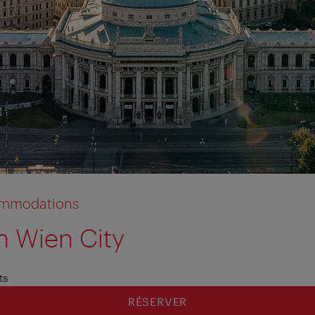
commodations
n Wien City
ts
RÉSERVER