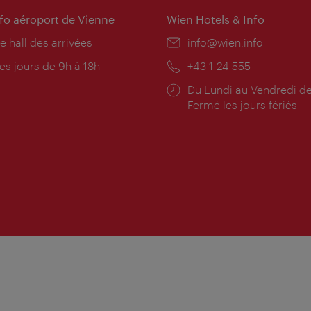
nfo aéroport de Vienne
Wien Hotels & Info
e hall des arrivées
E-
info@wien.info
mail:
res
es jours de 9h à 18h
Téléphone:
+43-1-24 555
rture:
Horaires
Du Lundi au Vendredi de
d'ouverture:
Fermé les jours fériés