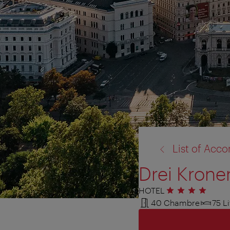
retour
List of Ac
à:
Drei Krone
HOTEL
4 étoiles
40 Chambre
75 Li