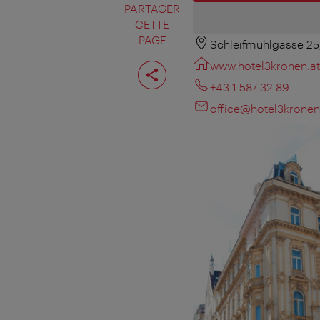
PARTAGER
CETTE
PAGE
Schleifmühlgasse 25
Partager
www.hotel3kronen.at
cette
page
+43 1 587 32 89
office@hotel3kronen