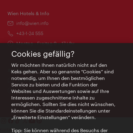
Wien Hotels & Info
Email:
info@wien.info
Telefon:
+43-1-24 555
Öffnungszeiten:
Montag - Freitag 9 – 17 Uhr
Feiertags geschlossen
Cookies gefällig?
Wir möchten Ihnen natürlich nicht auf den
AI Concierge Wien
Keks gehen. Aber so genannte “Cookies” sind
notwendig, um Ihnen den bestmöglichen
Ort:
concierge.wien.info
Service zu bieten und die Funktion der
Öffnungszeiten:
Informationen rund um die Uhr
Websites und Auswertungen sowie auf Ihre
Interessen zugeschnittene Inhalte zu
ermöglichen. Sollten Sie dies nicht wünschen,
können Sie die Standardeinstellungen unter
„Erweiterte Einstellungen“ verändern.
Kontakt
Tipp: Sie können während des Besuchs der