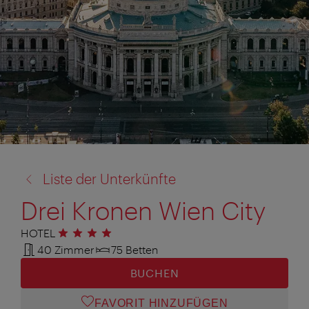
Zurück
Liste der Unterkünfte
zu:
Drei Kronen Wien City
HOTEL
4 Sterne
40 Zimmer
75 Betten
BUCHEN
FAVORIT HINZUFÜGEN