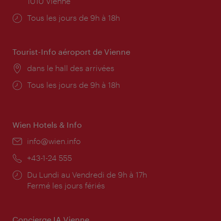
1010 Vienne
Horaires
Tous les jours de 9h à 18h
d'ouverture:
Tourist-Info aéroport de Vienne
Lieu:
dans le hall des arrivées
Horaires
Tous les jours de 9h à 18h
d'ouverture:
Wien Hotels & Info
E-
info@wien.info
mail:
Téléphone:
+43-1-24 555
Horaires
Du Lundi au Vendredi de 9h à 17h
d'ouverture:
Fermé les jours fériés
Concierge IA Vienne