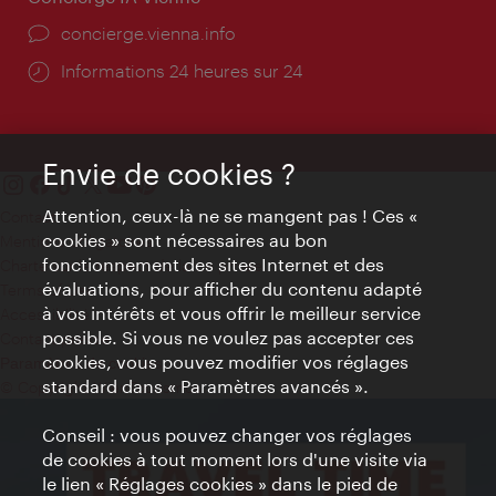
Ort:
concierge.vienna.info
Öffnungszeiten:
Informations 24 heures sur 24
Envie de cookies ?
Attention, ceux-là ne se mangent pas ! Ces «
Contact
cookies » sont nécessaires au bon
Mentions obligatoires
fonctionnement des sites Internet et des
Charte sur le respect de la vie privée
évaluations, pour afficher du contenu adapté
Terms of Use
à vos intérêts et vous offrir le meilleur service
Accessibilité
possible. Si vous ne voulez pas accepter ces
Contact presse
cookies, vous pouvez modifier vos réglages
Paramètres de cookies
standard dans « Paramètres avancés ».
© Copyright WienTourismus
Conseil : vous pouvez changer vos réglages
de cookies à tout moment lors d'une visite via
le lien « Réglages cookies » dans le pied de