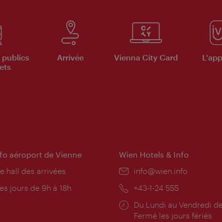
 publics
Arrivée
Vienna City Card
L'appl
ets
nfo aéroport de Vienne
Wien Hotels & Info
e hall des arrivées
E-
info@wien.info
mail:
res
es jours de 9h à 18h
Téléphone:
+43-1-24 555
rture:
Horaires
Du Lundi au Vendredi de
d'ouverture:
Fermé les jours fériés