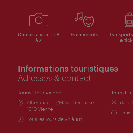
Choses à voir de A
Évènements
Transports
à Z
& tick
Informations touristiques
Adresses & contact
Tourist-Info Vienne
Tourist-I
Lieu:
Albertinaplatz/Maysedergasse
Lieu:
dans l
1010 Vienne
Horai
Tous l
Horaires
Tous les jours de 9h à 18h
d'ouve
d'ouverture: