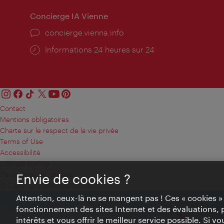
Concierge IA Vienne
Ort:
concierge.vienna.info
Öffnungszeiten:
Informations 24 heures sur 24
Contact
Mentions obligatoires
Charte sur le respect de la vie privée
Terms of Use
Accessibilité
Contact presse
Paramètres de cookies
Envie de cookies ?
© Copyright WienTourismus
Attention, ceux-là ne se mangent pas ! Ces « cookies 
fonctionnement des sites Internet et des évaluations, 
intérêts et vous offrir le meilleur service possible. Si 