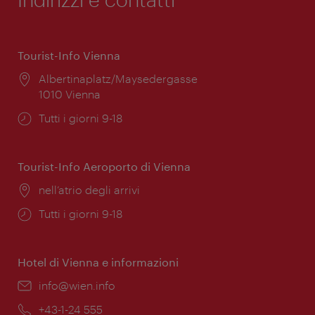
Tourist-Info Vienna
Posizione:
Albertinaplatz/Maysedergasse
1010 Vienna
Orari
Tutti i giorni 9-18
di
apertura:
Tourist-Info Aeroporto di Vienna
Posizione:
nell’atrio degli arrivi
Orari
Tutti i giorni 9-18
di
apertura:
Hotel di Vienna e informazioni
Email:
info@wien.info
Telefono:
+43-1-24 555