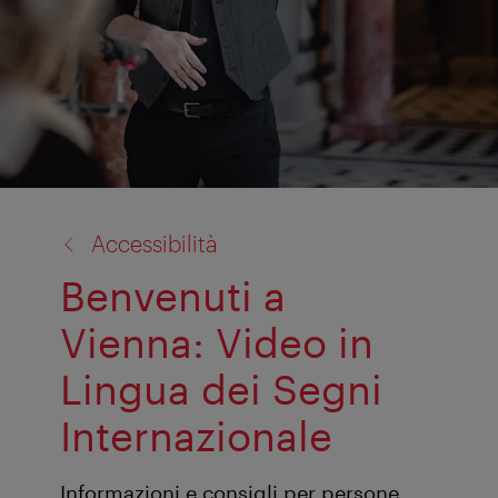
torna
Accessibilità
a:
Benvenuti a
Vienna: Video in
Lingua dei Segni
Internazionale
Informazioni e consigli per persone