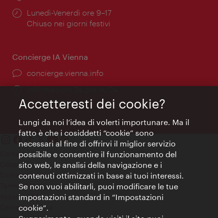
Orari
Lunedì-Venerdì ore 9–17
di
Chiuso nei giorni festivi
apertura:
Concierge IA Vienna
Ort:
concierge.vienna.info
Öffnungszeiten:
Informazioni 24 ore su 24
Accetteresti dei cookie?
Lungi da noi l’idea di volerti importunare. Ma il
fatto è che i cosiddetti “cookie” sono
necessari al fine di offrirvi il miglior servizio
Contatti
possibile e consentire il funzionamento del
Colophon
sito web, le analisi della navigazione e i
Dichiarazione sulla protezione dei dati
contenuti ottimizzati in base ai tuoi interessi.
Terms of Use
Se non vuoi abilitarli, puoi modificare le tue
Accessibilità
impostazioni standard in “Impostazioni
Contatto stampa
cookie”.
Impostazioni cookie