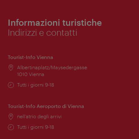
Informazioni turistiche
Indirizzi e contatti
Tourist-Info Vienna
Posizione:
Albertinaplatz/Maysedergasse
1010 Vienna
Orari
Tutti i giorni 9-18
di
apertura:
Tourist-Info Aeroporto di Vienna
Posizione:
nell’atrio degli arrivi
Orari
Tutti i giorni 9-18
di