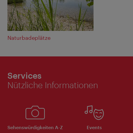
Naturbadeplätze
Services
Nützliche Informationen
Sehenswürdigkeiten A-Z
Events