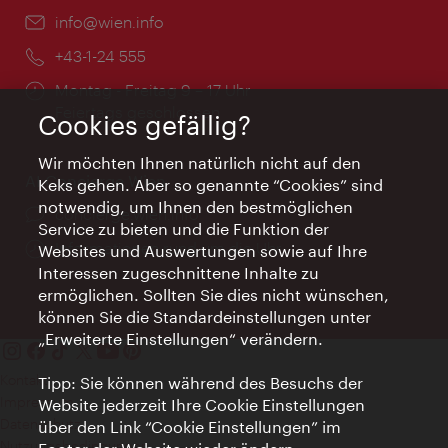
Email:
info@wien.info
Telefon:
+43-1-24 555
Öffnungszeiten:
Montag - Freitag 9 – 17 Uhr
Feiertags geschlossen
Cookies gefällig?
Wir möchten Ihnen natürlich nicht auf den
AI Concierge Wien
Keks gehen. Aber so genannte “Cookies” sind
notwendig, um Ihnen den bestmöglichen
Ort:
concierge.wien.info
Service zu bieten und die Funktion der
Öffnungszeiten:
Informationen rund um die Uhr
Websites und Auswertungen sowie auf Ihre
Interessen zugeschnittene Inhalte zu
ermöglichen. Sollten Sie dies nicht wünschen,
können Sie die Standardeinstellungen unter
„Erweiterte Einstellungen“ verändern.
Kontakt
Tipp: Sie können während des Besuchs der
Impressum
Website jederzeit Ihre Cookie Einstellungen
Datenschutz
über den Link “Cookie Einstellungen” im
Nutzungsbedingungen