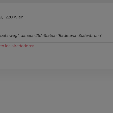
9, 1220 Wien
nnbahnweg", danach 25A-Station "Badeteich Süßenbrunn"
 en los alrededores