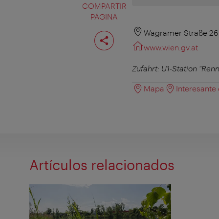
COMPARTIR
PÁGINA
Compartir
Wagramer Straße 26
página
www.wien.gv.at
Zufahrt: U1-Station "Re
Mapa
Interesante
Artículos relacionados