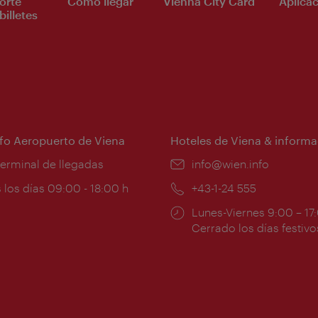
orte
Cómo llegar
Vienna City Card
Aplicac
billetes
nfo Aeropuerto de Viena
Hoteles de Viena & informa
:
terminal de llegadas
e-
info@wien.info
mail:
ios
 los días 09:00 - 18:00 h
Teléfono:
+43-1-24 555
Horarios
Lunes-Viernes 9:00 – 17
ura:
de
Cerrado los días festivo
apertura: