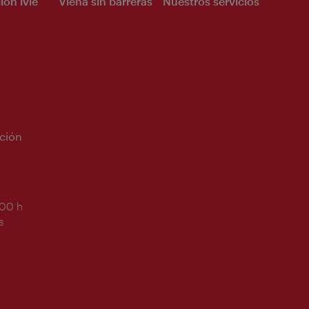
ión ivie
Viena sin barreras
Nuestros servicios
ción
:00 h
s