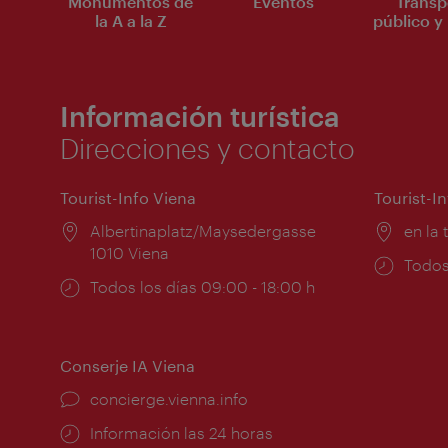
Monumentos de
Eventos
Transp
la A a la Z
público y 
Información turística
Direcciones y contacto
Tourist-Info Viena
Tourist-I
Lugar:
Albertinaplatz/Maysedergasse
Lugar
en la 
1010 Viena
Horar
Todos
Horarios
Todos los días 09:00 - 18:00 h
de
de
apert
apertura:
Conserje IA Viena
concierge.vienna.info
Información las 24 horas