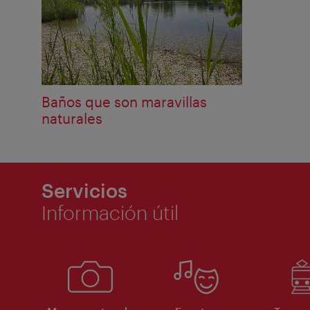
Baños que son maravillas
naturales
Servicios
Información útil