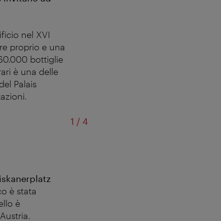
ificio nel XVI
ere proprio e una
60.000 bottiglie
rari è una delle
del Palais
azioni.
di
1
/
4
Pa
ziskanerplatz
co è stata
ello è
Austria.