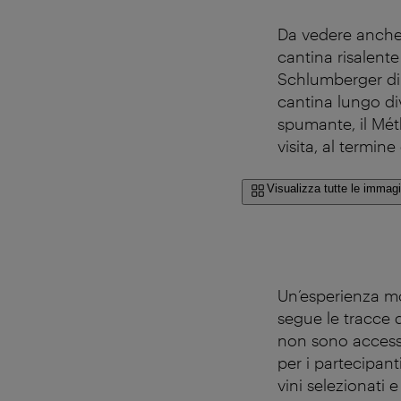
Da vedere anche
cantina risalente
Schlumberger di D
cantina lungo div
spumante, il Méth
visita, al termin
Visualizza tutte le immagi
Un’esperienza mo
segue le tracce 
non sono accessi
per i partecipant
vini selezionati 