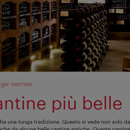
iger viennesi
antine più belle
o ha una lunga tradizione. Questo si vede non solo d
che da alcune belle cantine antiche. Queste cantine