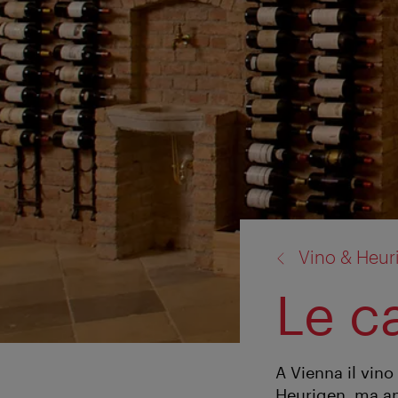
torna
Vino & Heur
a:
Le c
A Vienna il vin
Heurigen, ma an