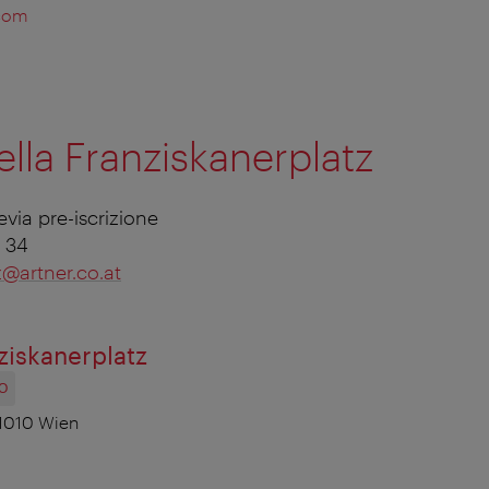
.com
ella Franziskanerplatz
via pre-iscrizione
0 34
z@artner.co.at
ziskanerplatz
O
 1010 Wien