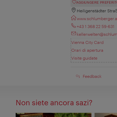
AGGIUNGERE PREFERIT
Heiligenstädter Stra
www.schlumberger.a
+43 1 368 22 59-631
kellerwelten@schlum
Vienna City Card
Orari di apertura
Visite guidate
Feedback
Feedback
Non siete ancora sazi?