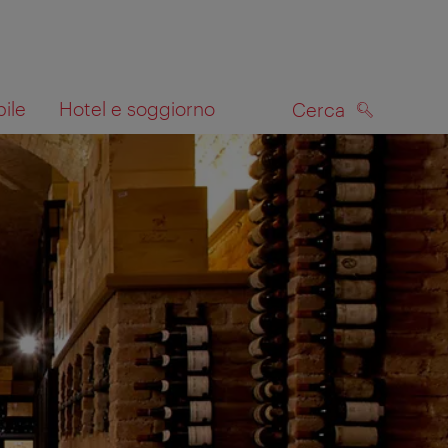
bile
Hotel e soggiorno
Cerca
CERCA
lla mappa