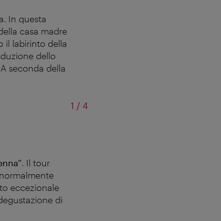
ia. In questa
e della casa madre
l labirinto della
roduzione dello
. A seconda della
di
1
/
4
S
ienna”
. Il tour
e normalmente
tto eccezionale
a degustazione di