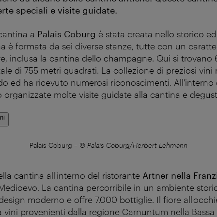
rte speciali e visite guidate.
cantina a
Palais Coburg
è stata creata nello storico ed
na è formata da sei diverse stanze, tutte con un caratt
re, inclusa la cantina dello champagne. Qui si trovano 
ale di 755 metri quadrati. La collezione di preziosi vini 
do ed ha ricevuto numerosi riconoscimenti. All'interno 
rganizzate molte visite guidate alla cantina e degust
ni
Palais Coburg
–
© Palais Coburg/Herbert Lehmann
lla cantina all'interno del ristorante
Artner nella Fran
l Medioevo. La cantina percorribile in un ambiente stori
esign moderno e offre 7.000 bottiglie. Il fiore all'occhi
 vini provenienti dalla regione Carnuntum nella Bassa 