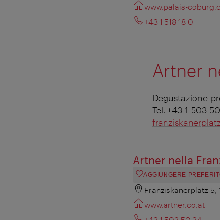
www.palais-coburg
+43 1 518 18 0
Artner n
Degustazione pre
Tel. +43-1-503 5
franziskanerplat
Artner nella Fran
AGGIUNGERE PREFERIT
Franziskanerplatz 5,
www.artner.co.at
+43 1 503 50 34