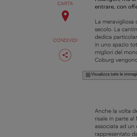
CARTA
entrare, con offe
La meravigliosa 
secolo. La canti
dedica particola
CONDIVIDI
in uno spazio tot
Condividi
migliori del mon
pagina
Coburg vengono o
Visualizza tutte le immagi
Anche la volta de
risale in parte a
associata ad un d
rappresentato da