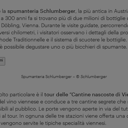
 la
spumanteria Schlumberger
, la più antica in Austr
 a 300 anni fa si trovano più di due milioni di bottigli
öbling, Vienna. Durante le visite guidate, percorrendo i
ersi chilometri, i visitatori osservano i dettagli della p
ode Traditionnelle e il sistema di scuotere le bottiglie
e è possibile degustare uno o più bicchieri di spumante.
ni
Spumanteria Schlumberger
–
© Schlumberger
lto particolare è il
tour delle “Cantine nascoste di V
del vino viennese e conduce a tre cantine segrete ch
bili al pubblico. Le porte vengono aperte in via del tu
i al tour. In ognuna delle tre stazioni viene offerta un
e vengono servite le tipiche specialità viennesi.