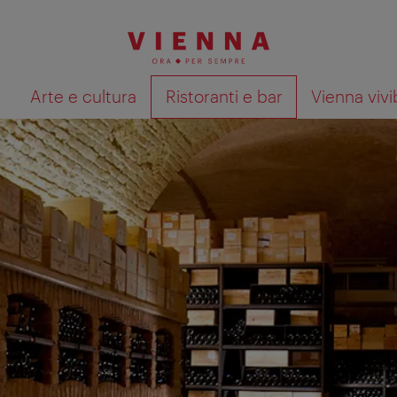
à
Arte e cultura
Ristoranti e bar
Vienna vivi
Mostra i risultati della ricerca su