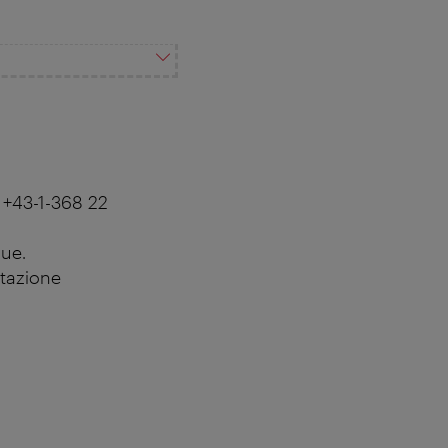
 +43-1-368 22
gue.
stazione