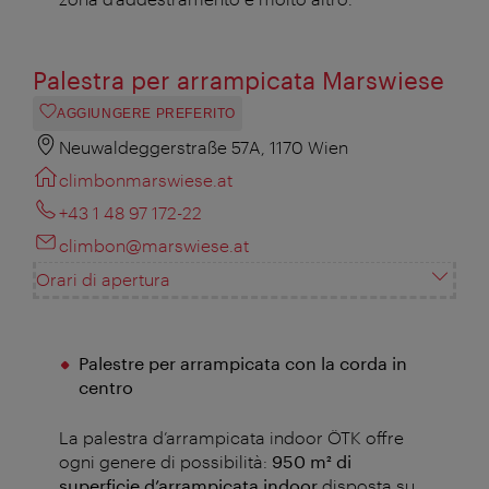
Palestra per arrampicata Marswiese
AGGIUNGERE PREFERITO
Neuwaldeggerstraße 57A, 1170 Wien
climbonmarswiese.at
+43 1 48 97 172-22
climbon@marswiese.at
Orari di apertura
Palestre per arrampicata con la corda in
centro
La palestra d’arrampicata indoor ÖTK offre
ogni genere di possibilità:
950 m²
di
superficie d’arrampicata
indoor
disposta su