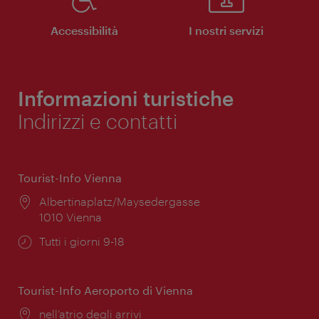
Accessibilità
I nostri servizi
Informazioni turistiche
Indirizzi e contatti
Tourist-Info Vienna
Posizione:
Albertinaplatz/Maysedergasse
1010 Vienna
Orari
Tutti i giorni 9-18
di
apertura:
Tourist-Info Aeroporto di Vienna
Posizione:
nell’atrio degli arrivi