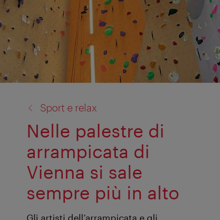
torna
Sport e relax
a:
Nelle palestre di
arrampicata di
Vienna si sale
sempre più in alto
Gli artisti dell’arrampicata e gli