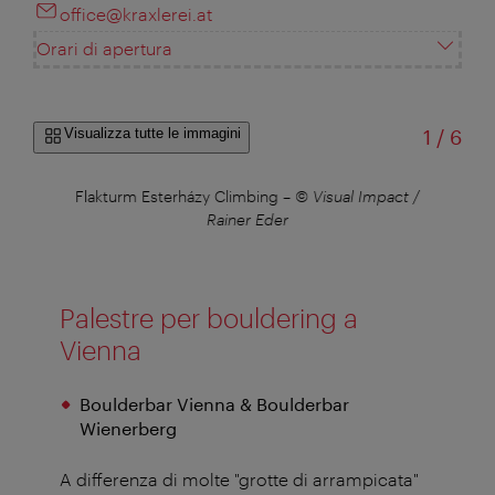
office@kraxlerei.at
Orari di apertura
di
Visualizza tutte le immagini
1
/
6
–
©
Flakturm Esterházy Climbing
–
© Visual Impact /
Cl
ger
Rainer Eder
Al
Palestre per bouldering a
Vienna
Boulderbar Vienna & Boulderbar
Wienerberg
A differenza di molte "grotte di arrampicata"