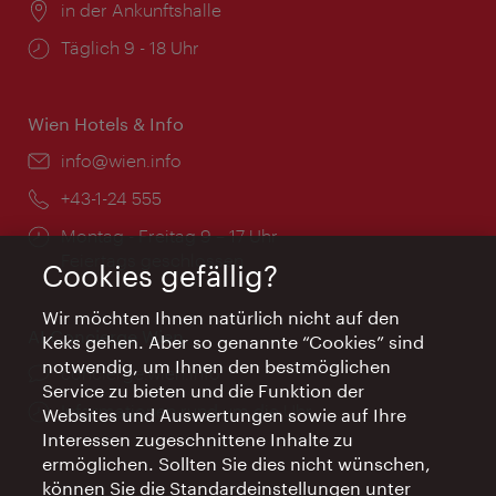
Ort:
in der Ankunftshalle
Öffnungszeiten:
Täglich 9 - 18 Uhr
Wien Hotels & Info
Email:
info@wien.info
Telefon:
+43-1-24 555
Öffnungszeiten:
Montag - Freitag 9 – 17 Uhr
Feiertags geschlossen
Cookies gefällig?
Wir möchten Ihnen natürlich nicht auf den
AI Concierge Wien
Keks gehen. Aber so genannte “Cookies” sind
notwendig, um Ihnen den bestmöglichen
Ort:
concierge.wien.info
Service zu bieten und die Funktion der
Öffnungszeiten:
Informationen rund um die Uhr
Websites und Auswertungen sowie auf Ihre
Interessen zugeschnittene Inhalte zu
ermöglichen. Sollten Sie dies nicht wünschen,
können Sie die Standardeinstellungen unter