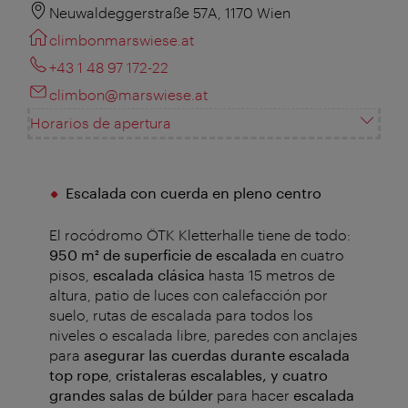
Neuwaldeggerstraße 57A, 1170 Wien
climbonmarswiese.at
+43 1 48 97 172-22
climbon@marswiese.at
Horarios de apertura
Escalada con cuerda en pleno centro
El rocódromo ÖTK Kletterhalle tiene de todo:
950 m² de superficie de escalada
en cuatro
pisos,
escalada clásica
hasta 15 metros de
altura, patio de luces con calefacción por
suelo, rutas de escalada para todos los
niveles o escalada libre , paredes con anclajes
para
asegurar las cuerdas durante escalada
top rope
,
cristaleras escalables, y cuatro
grandes salas de búlder
para hacer
escalada