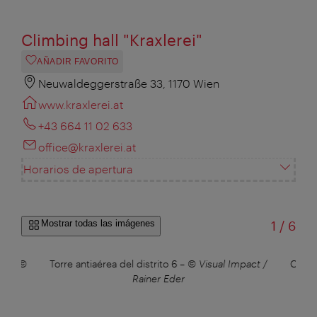
Climbing hall "Kraxlerei"
AÑADIR FAVORITO
Neuwaldeggerstraße 33, 1170 Wien
www.kraxlerei.at
+43 664 11 02 633
office@kraxlerei.at
Horarios de apertura
de
Mostrar todas las imágenes
1
/
6
ia
–
©
Torre antiaérea del distrito 6
–
© Visual Impact /
Centr
ger
Rainer Eder
Al