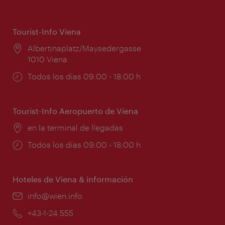
Tourist-Info Viena
Lugar:
Albertinaplatz/Maysedergasse
1010 Viena
Horarios
Todos los días 09:00 - 18:00 h
de
apertura:
Tourist-Info Aeropuerto de Viena
Lugar:
en la terminal de llegadas
Horarios
Todos los días 09:00 - 18:00 h
de
apertura:
Hoteles de Viena & información
e-
info@wien.info
mail:
Teléfono:
+43-1-24 555