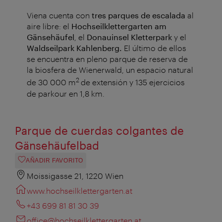
Viena cuenta con
tres parques de escalada
al
aire libre: el
Hochseilklettergarten am
Gänsehäufel
, el
Donauinsel Kletterpark
y el
Waldseilpark Kahlenberg.
El último de ellos
se encuentra en pleno parque de reserva de
la biosfera de Wienerwald, un espacio natural
2
de 30 000 m
de extensión y 135 ejercicios
de parkour en 1,8 km.
Parque de cuerdas colgantes de
Gänsehäufelbad
AÑADIR FAVORITO
Moissigasse 21, 1220 Wien
www.hochseilklettergarten.at
+43 699 81 81 30 39
office@hochseilklettergarten.at