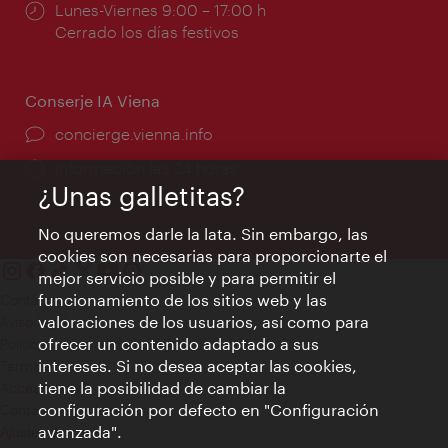
Horarios
Lunes-Viernes 9:00 – 17:00 h
de
Cerrado los días festivos
apertura:
Conserje IA Viena
concierge.vienna.info
Información las 24 horas
¿Unas galletitas?
No queremos darle la lata. Sin embargo, las
cookies son necesarias para proporcionarte el
mejor servicio posible y para permitir el
funcionamiento de los sitios web y las
Contacto
valoraciones de los usuarios, así como para
Aviso legal
ofrecer un contenido adaptado a sus
Política de privacidad de datos
intereses. Si no desea aceptar las cookies,
Terms of Use
tiene la posibilidad de cambiar la
Accesibilidad
configuración por defecto en "Configuración
Contacto para la prensa
avanzada".
Ajustes de cookie