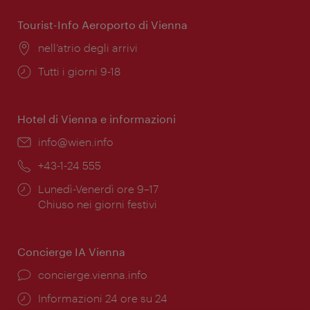
apertura:
Tourist-Info Aeroporto di Vienna
Posizione:
nell’atrio degli arrivi
Orari
Tutti i giorni 9-18
di
apertura:
Hotel di Vienna e informazioni
Email:
info@wien.info
Telefono:
+43-1-24 555
Orari
Lunedì-Venerdì ore 9–17
di
Chiuso nei giorni festivi
apertura:
Concierge IA Vienna
Ort:
concierge.vienna.info
Öffnungszeiten:
Informazioni 24 ore su 24