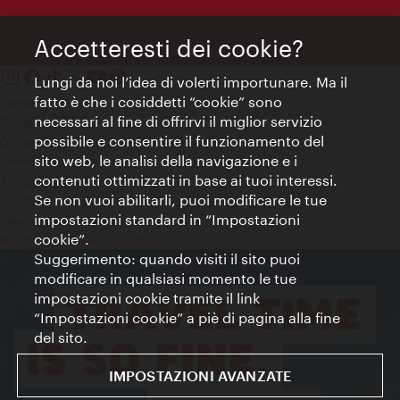
Accetteresti dei cookie?
Lungi da noi l’idea di volerti importunare. Ma il
fatto è che i cosiddetti “cookie” sono
Contatti
necessari al fine di offrirvi il miglior servizio
Colophon
possibile e consentire il funzionamento del
Dichiarazione sulla protezione dei dati
sito web, le analisi della navigazione e i
Terms of Use
contenuti ottimizzati in base ai tuoi interessi.
Accessibilità
Se non vuoi abilitarli, puoi modificare le tue
Contatto stampa
impostazioni standard in “Impostazioni
Impostazioni cookie
cookie”.
© Copyright WienTourismus
Suggerimento: quando visiti il sito puoi
modificare in qualsiasi momento le tue
impostazioni cookie tramite il link
“Impostazioni cookie” a piè di pagina alla fine
del sito.
IMPOSTAZIONI AVANZATE