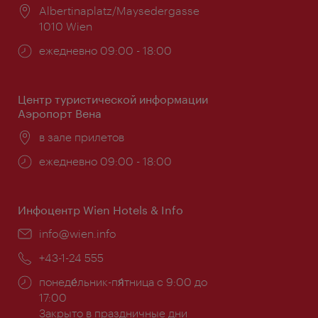
Расположение:
Albertinaplatz/Maysedergasse
1010 Wien
Часы
ежедневно 09:00 - 18:00
работы:
Центр туристической информации
Аэропорт Вена
Расположение:
в зале прилетов
Часы
ежедневно 09:00 - 18:00
работы:
Инфоцентр Wien Hotels & Info
Эл.
info@wien.info
почта:
Телефон:
+43-1-24 555
Часы
понеде́льник-пя́тница с 9:00 до
работы:
17:00
Закрыто в праздничные дни