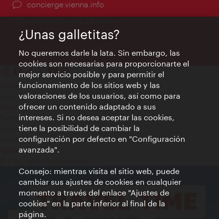
concierge.vienna.info
Información las 24 horas
¿Unas galletitas?
No queremos darle la lata. Sin embargo, las
cookies son necesarias para proporcionarte el
mejor servicio posible y para permitir el
funcionamiento de los sitios web y las
Contacto
valoraciones de los usuarios, así como para
Aviso legal
ofrecer un contenido adaptado a sus
Política de privacidad de datos
intereses. Si no desea aceptar las cookies,
Terms of Use
tiene la posibilidad de cambiar la
Accesibilidad
configuración por defecto en "Configuración
Contacto para la prensa
avanzada".
Ajustes de cookie
© Copyright WienTourismus
Consejo: mientras visita el sitio web, puede
cambiar sus ajustes de cookies en cualquier
momento a través del enlace "Ajustes de
cookies" en la parte inferior al final de la
página.