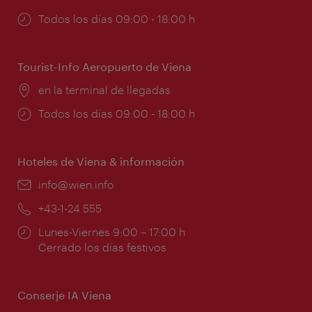
Horarios
Todos los días 09:00 - 18:00 h
de
apertura:
Tourist-Info Aeropuerto de Viena
Lugar:
en la terminal de llegadas
Horarios
Todos los días 09:00 - 18:00 h
de
apertura:
Hoteles de Viena & información
e-
info@wien.info
mail:
Teléfono:
+43-1-24 555
Horarios
Lunes-Viernes 9:00 – 17:00 h
de
Cerrado los días festivos
apertura:
Conserje IA Viena