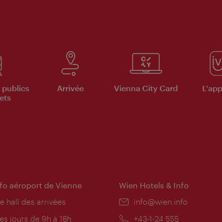
 publics
Arrivée
Vienna City Card
L'appl
ets
nfo aéroport de Vienne
Wien Hotels & Info
e hall des arrivées
E-
info@wien.info
mail:
res
es jours de 9h à 18h
Téléphone:
+43-1-24 555