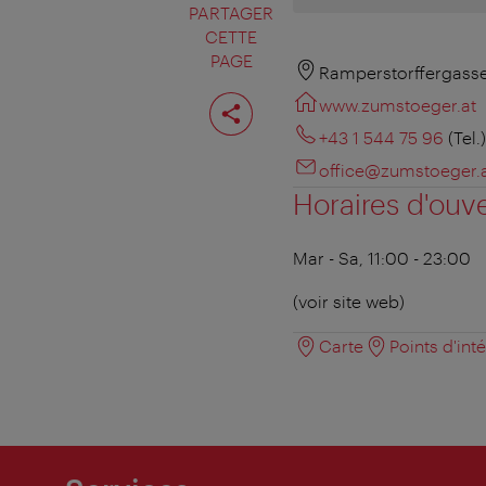
PARTAGER
CETTE
PAGE
Ramperstorffergasse
Partager
www.zumstoeger.at
cette
page
+43 1 544 75 96
(Tel.)
office@zumstoeger.
Horaires d'ouv
Mar - Sa, 11:00 - 23:00
(voir site web)
Carte
Points d'int