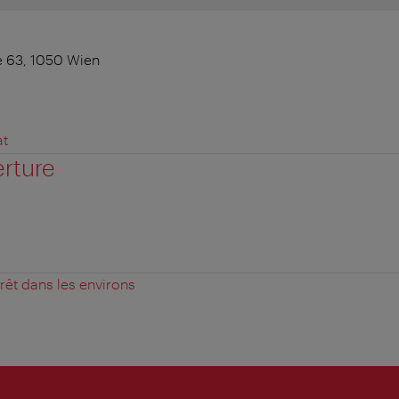
 63, 1050 Wien
at
erture
érêt dans les environs