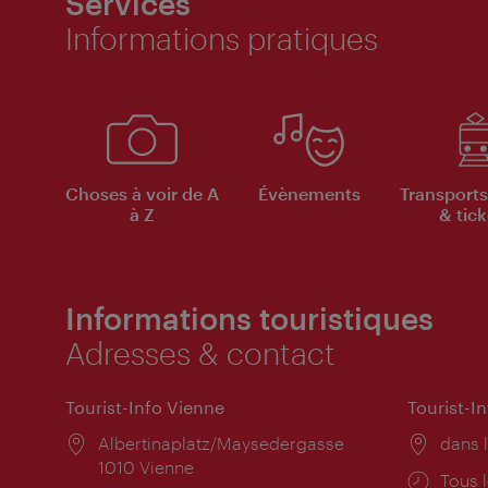
Services
Informations pratiques
Choses à voir de A
Évènements
Transports
à Z
& tick
Informations touristiques
Adresses & contact
Tourist-Info Vienne
Tourist-I
Lieu:
Albertinaplatz/Maysedergasse
Lieu:
dans l
1010 Vienne
Horai
Tous l