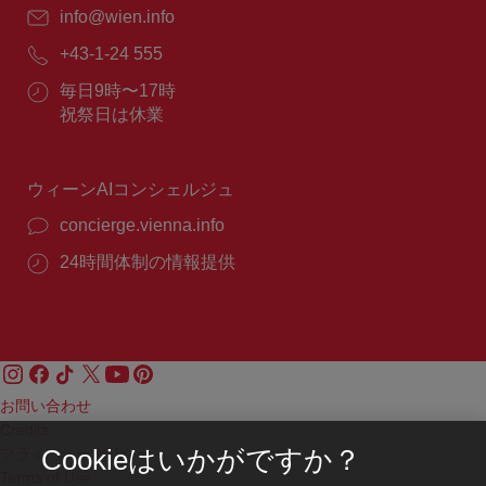
E
info@wien.info
メ
電
+43-1-24 555
ー
話
ル：
営
毎日9時〜17時
番
業
祝祭日は休業
号：
時
間：
ウィーンAIコンシェルジュ
concierge.vienna.info
24時間体制の情報提供
お問い合わせ
Credits
プライバシーポリシー
Cookieはいかがですか？
Terms of Use