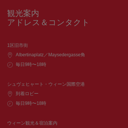
観光案内
アドレス＆コンタクト
1区旧市街
場
Albertinaplatz／Maysedergasse角
所：
営
毎日9時〜18時
業
時
間：
シュヴェヒャート・ウィーン国際空港
場
到着ロビー
所：
営
毎日9時〜18時
業
時
間：
ウィーン観光＆宿泊案内