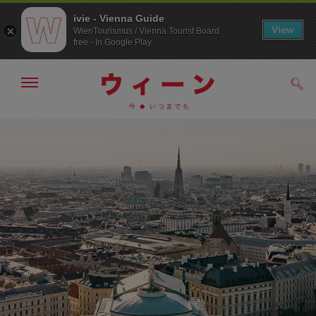
ivie - Vienna Guide
View
WienTourismus / Vienna Tourist Board
free - In Google Play
メ
検
ニ
索
ュ
メ
こ
す
ー
る
ニ
の
の
ュ
ペ
表
ー
ー
示・
非
へ
ジ
表
の
示
ト
ッ
プ
へ