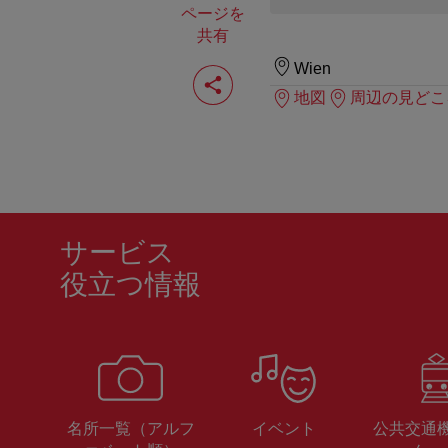
ページを
共有
ペ
Wien
ー
地図
周辺の見どこ
ジ
を
共
有
す
る
サービス
役立つ情報
名所一覧（アルフ
イベント
公共交通