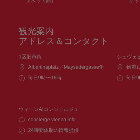
ァベット順）
ケッ
観光案内
アドレス＆コンタクト
1区旧市街
シュヴェ
場
Albertinaplatz／Maysedergasse角
場
到着
所：
所：
営
毎日9時〜18時
営
毎日9
業
業
時
時
間：
間：
ウィーンAIコンシェルジュ
concierge.vienna.info
24時間体制の情報提供