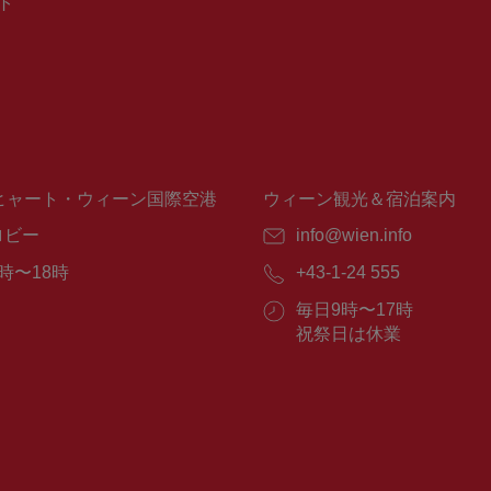
ト
ヒャート・ウィーン国際空港
ウィーン観光＆宿泊案内
ロビー
E
info@wien.info
メ
時〜18時
電
+43-1-24 555
ー
話
ル：
営
毎日9時〜17時
番
業
祝祭日は休業
号：
時
間：