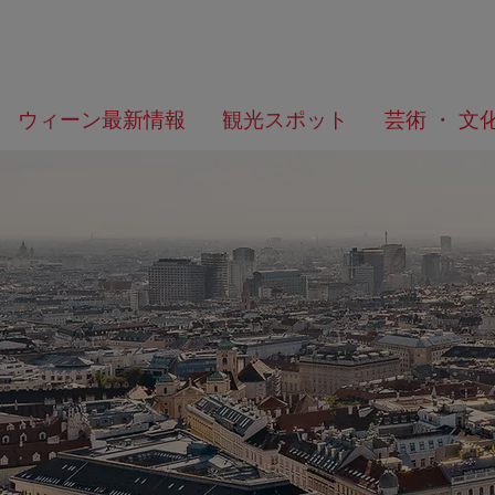
メ
こ
何
ウィーン最新情報
観光スポット
芸術 ・ 文
ニ
の
を
ュ
ペ
お
ー
ー
探
へ
ジ
し
の
で
ト
す
ッ
か？
プ
へ